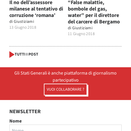
Il no dell’assessore
“False malattie,
milanese al tentativo di
bombole del gas,
corruzione ‘romana’
water” per il direttore
del carcere di Bergamo
di
Giustiziami
13 Giugno 2018
di
Giustiziami
11 Giugno 2018
TUTTI I POST
Gli Stati Generali è anche piattaforma di giornalismo
partecipativo
VUOI COLLABORARE ?
NEWSLETTER
Nome