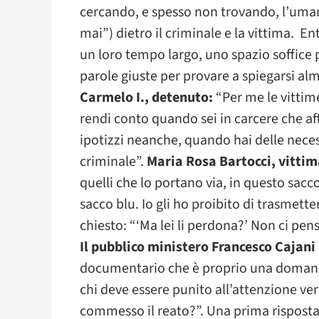
cercando, e spesso non trovando, l’uma
mai”) dietro il criminale e la vittima.
un loro tempo largo, uno spazio soffice pe
parole giuste per provare a spiegarsi al
Carmelo I., detenuto:
“Per me le vittime
rendi conto quando sei in carcere che af
ipotizzi neanche, quando hai delle necess
criminale”.
Maria Rosa Bartocci, vittim
quelli che lo portano via, in questo sacco
sacco blu. Io gli ho proibito di trasmett
chiesto: “‘Ma lei li perdona?’ Non ci pen
Il pubblico ministero Francesco Cajani
documentario che è proprio una domanda
chi deve essere punito all’attenzione ve
commesso il reato?”. Una prima risposta