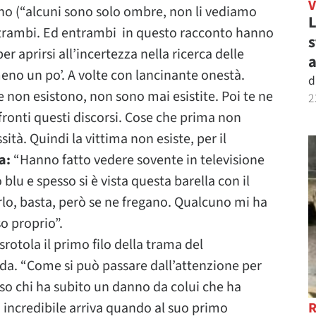
no (“alcuni sono solo ombre, non li vediamo
L
 Entrambi. Ed entrambi in questo racconto hanno
s
r aprirsi all’incertezza nella ricerca delle
a
meno un po’. A volte con lancinante onestà.
d
 non esistono, non sono mai esistite. Poi te ne
2
fronti questi discorsi. Cose che prima non
ità. Quindi la vittima non esiste, per il
a:
“Hanno fatto vedere sovente in televisione
 blu e spesso si è vista questa barella con il
erlo, basta, però se ne fregano. Qualcuno mi ha
so proprio”.
srotola il primo filo della trama del
. “Come si può passare dall’attenzione per
rso chi ha subito un danno da colui che ha
 incredibile arriva quando al suo primo