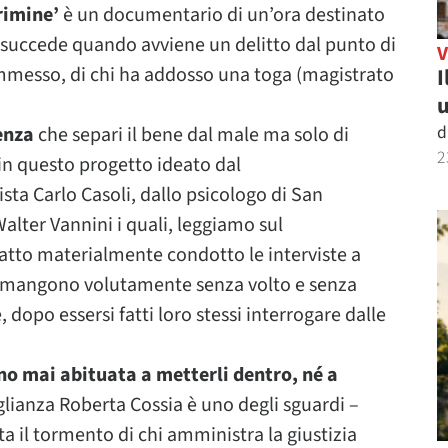
crimine’
è un documentario di un’ora destinato
 succede quando avviene un delitto dal punto di
 commesso, di chi ha addosso una toga (magistrato
I
u
d
enza
che separi il bene dal male ma solo di
2
in questo progetto ideato dal
sta Carlo Casoli, dallo psicologo di San
alter Vannini i quali, leggiamo sul
atto materialmente condotto le interviste a
, rimangono volutamente senza volto e senza
dopo essersi fatti loro stessi interrogare dalle
o mai abituata a metterli dentro, né a
glianza Roberta Cossia è uno degli sguardi –
a il tormento di chi amministra la giustizia