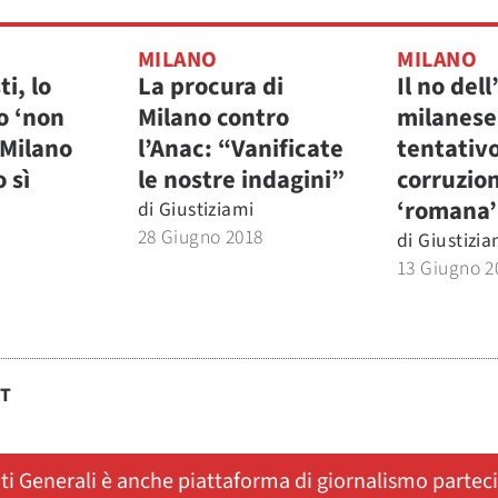
MILANO
MILANO
ti, lo
La procura di
Il no del
o ‘non
Milano contro
milanese
 Milano
l’Anac: “Vanificate
tentativo
 sì
le nostre indagini”
corruzio
‘romana’
di
Giustiziami
28 Giugno 2018
di
Giustizia
13 Giugno 2
ST
ati Generali è anche piattaforma di giornalismo partec