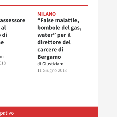
MILANO
l’assessore
“False malattie,
 al
bombole del gas,
 di
water” per il
ne
direttore del
carcere di
Bergamo
mi
018
di
Giustiziami
11 Giugno 2018
ipativo