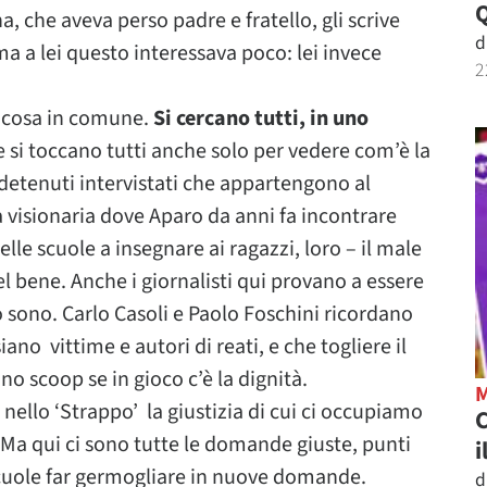
 che aveva perso padre e fratello, gli scrive
d
a a lei questo interessava poco: lei invece
2
a cosa in comune.
Si cercano tutti, in uno
e si toccano tutti anche solo per vedere com’è la
 detenuti intervistati che appartengono al
a visionaria dove Aparo da anni fa incontrare
elle scuole a insegnare ai ragazzi, loro – il male
l bene. Anche i giornalisti qui provano a essere
 sono. Carlo Casoli e Paolo Foschini ricordano
no vittime e autori di reati, e che togliere il
 scoop se in gioco c’è la dignità.
nello ‘Strappo’ la giustizia di cui ci occupiamo
C
 Ma qui ci sono tutte le domande giuste, punti
i
 scuole far germogliare in nuove domande.
d