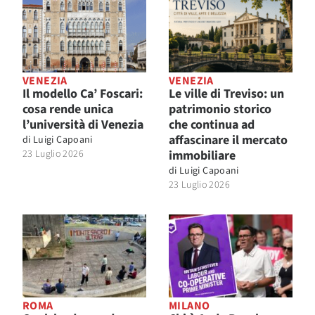
VENEZIA
VENEZIA
Il modello Ca’ Foscari:
Le ville di Treviso: un
cosa rende unica
patrimonio storico
l’università di Venezia
che continua ad
affascinare il mercato
di
Luigi Capoani
23 Luglio 2026
immobiliare
di
Luigi Capoani
23 Luglio 2026
ROMA
MILANO