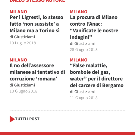
DALLO STESSO AUTORE
MILANO
MILANO
Per i Ligresti, lo stesso
La procura di Milano
fatto ‘non sussiste’ a
contro l’Anac:
Milano ma a Torino sì
“Vanificate le nostre
indagini”
di
Giustiziami
10 Luglio 2018
di
Giustiziami
28 Giugno 2018
MILANO
MILANO
Il no dell’assessore
“False malattie,
milanese al tentativo di
bombole del gas,
corruzione ‘romana’
water” per il direttore
del carcere di Bergamo
di
Giustiziami
13 Giugno 2018
di
Giustiziami
11 Giugno 2018
TUTTI I POST