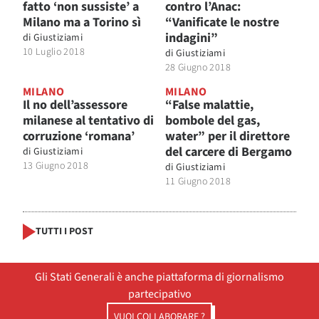
fatto ‘non sussiste’ a
contro l’Anac:
Milano ma a Torino sì
“Vanificate le nostre
indagini”
di
Giustiziami
10 Luglio 2018
di
Giustiziami
28 Giugno 2018
MILANO
MILANO
Il no dell’assessore
“False malattie,
milanese al tentativo di
bombole del gas,
corruzione ‘romana’
water” per il direttore
del carcere di Bergamo
di
Giustiziami
13 Giugno 2018
di
Giustiziami
11 Giugno 2018
TUTTI I POST
Gli Stati Generali è anche piattaforma di giornalismo
partecipativo
VUOI COLLABORARE ?