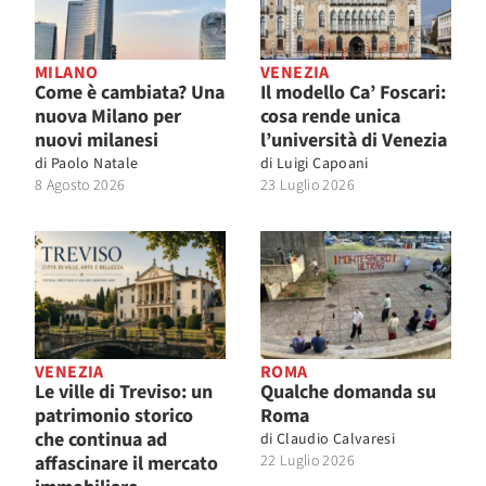
MILANO
VENEZIA
Come è cambiata? Una
Il modello Ca’ Foscari:
nuova Milano per
cosa rende unica
nuovi milanesi
l’università di Venezia
di
Paolo Natale
di
Luigi Capoani
8 Agosto 2026
23 Luglio 2026
VENEZIA
ROMA
Le ville di Treviso: un
Qualche domanda su
patrimonio storico
Roma
che continua ad
di
Claudio Calvaresi
affascinare il mercato
22 Luglio 2026