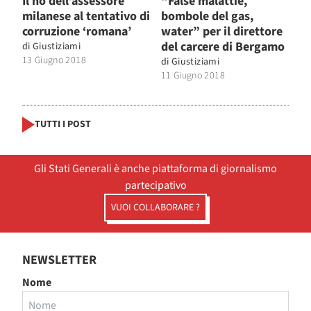
Il no dell’assessore
“False malattie,
milanese al tentativo di
bombole del gas,
corruzione ‘romana’
water” per il direttore
del carcere di Bergamo
di
Giustiziami
13 Giugno 2018
di
Giustiziami
11 Giugno 2018
TUTTI I POST
Gli Stati Generali è anche piattaforma di giornalismo
partecipativo
VUOI COLLABORARE ?
NEWSLETTER
Nome