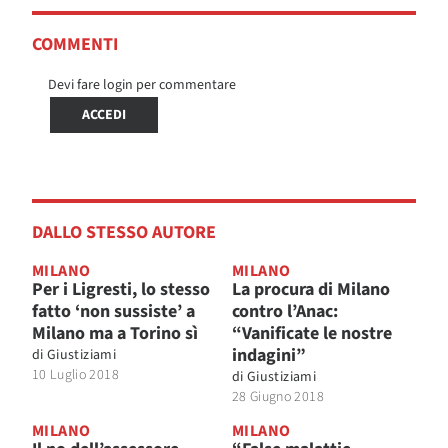
COMMENTI
Devi fare login per commentare
ACCEDI
DALLO STESSO AUTORE
MILANO
MILANO
Per i Ligresti, lo stesso
La procura di Milano
fatto ‘non sussiste’ a
contro l’Anac:
Milano ma a Torino sì
“Vanificate le nostre
indagini”
di
Giustiziami
10 Luglio 2018
di
Giustiziami
28 Giugno 2018
MILANO
MILANO