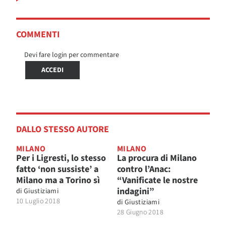
COMMENTI
Devi fare login per commentare
ACCEDI
DALLO STESSO AUTORE
MILANO
MILANO
Per i Ligresti, lo stesso
La procura di Milano
fatto ‘non sussiste’ a
contro l’Anac:
Milano ma a Torino sì
“Vanificate le nostre
indagini”
di
Giustiziami
10 Luglio 2018
di
Giustiziami
28 Giugno 2018