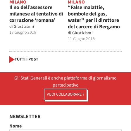
MILANO
MILANO
Il no dell’assessore
“False malattie,
milanese al tentativo di
bombole del gas,
corruzione ‘romana’
water” per il direttore
del carcere di Bergamo
di
Giustiziami
13 Giugno 2018
di
Giustiziami
11 Giugno 2018
TUTTI I POST
Gli Stati Generali è anche piattaforma di giornalismo
partecipativo
VUOI COLLABORARE ?
NEWSLETTER
Nome