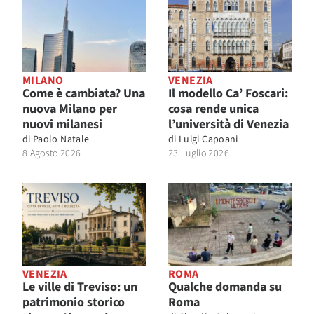
MILANO
VENEZIA
Come è cambiata? Una
Il modello Ca’ Foscari:
nuova Milano per
cosa rende unica
nuovi milanesi
l’università di Venezia
di
Paolo Natale
di
Luigi Capoani
8 Agosto 2026
23 Luglio 2026
VENEZIA
ROMA
Le ville di Treviso: un
Qualche domanda su
patrimonio storico
Roma