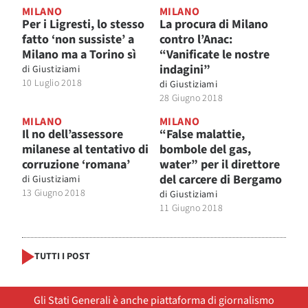
MILANO
MILANO
Per i Ligresti, lo stesso
La procura di Milano
fatto ‘non sussiste’ a
contro l’Anac:
Milano ma a Torino sì
“Vanificate le nostre
indagini”
di
Giustiziami
10 Luglio 2018
di
Giustiziami
28 Giugno 2018
MILANO
MILANO
Il no dell’assessore
“False malattie,
milanese al tentativo di
bombole del gas,
corruzione ‘romana’
water” per il direttore
del carcere di Bergamo
di
Giustiziami
13 Giugno 2018
di
Giustiziami
11 Giugno 2018
TUTTI I POST
Gli Stati Generali è anche piattaforma di giornalismo