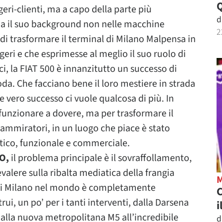
geri-clienti, ma a capo della parte più
d
ha il suo background non nelle macchine
2
 di trasformare il terminal di Milano Malpensa in
ri e che esprimesse al meglio il suo ruolo di
i, la FIAT 500 è innanzitutto un successo di
a. Che facciano bene il loro mestiere in strada
e vero successo ci vuole qualcosa di più. In
funzionare a dovere, ma per trasformare il
ammiratori, in un luogo che piace è stato
tico, funzionale e commerciale.
PO,
il problema principale è il sovraffollamento,
valere sulla ribalta mediatica della frangia
 di Milano nel mondo è completamente
C
rui, un po’ per i tanti interventi, dalla Darsena
i
dalla nuova metropolitana M5 all’incredibile
d