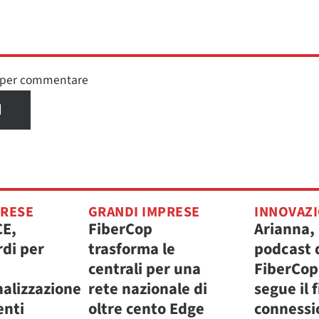
n per commentare
I
PRESE
GRANDI IMPRESE
INNOVAZ
CE,
FiberCop
Arianna, 
rdi per
trasforma le
podcast 
centrali per una
FiberCop
nalizzazione
rete nazionale di
segue il f
enti
oltre cento Edge
connessi