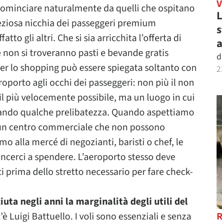
a cominciare naturalmente da quelli che ospitano
L
reziosa nicchia dei passeggeri premium
s
to gli altri. Che si sia arricchita l’offerta di
a
 non si troveranno pasti e bevande gratis
d
per lo shopping può essere spiegata soltanto con
2
oporto agli occhi dei passeggeri: non più il non
il più velocemente possibile, ma un luogo in cui
tando qualche prelibatezza. Quando aspettiamo
di un centro commerciale che non possono
 alla mercé di negozianti, baristi o chef, le
incerci a spendere. L’aeroporto stesso deve
i prima dello stretto necessario per fare check-
uta negli anni la marginalità degli utili del
’è Luigi Battuello. I voli sono essenziali e senza