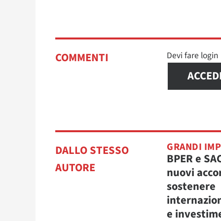
Devi fare logi
COMMENTI
ACCED
GRANDI IM
DALLO STESSO
BPER e SA
AUTORE
nuovi acco
sostenere
internazio
e investim