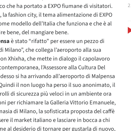
2
co che ha portato a EXPO fiumane di visitatori.
 la fashion city, il tema alimentazione di EXPO
ome modello dell’Italia che funziona e che è al
tire bene, del mangiare bene.
ensa
è stato “rifatto” per essere un pezzo di
i Milano”, che collega l’aeroporto alla sua
don Xhixha, che mette in dialogo il capolavoro
contemporanea, l’Assessore alla Cultura Del
desso si ha arrivando all’aeroporto di Malpensa
 Quindi il non luogo ha perso il suo anonimato, il
olli di sicurezza più veloci in un ambiente ora
goni per richiamare la Galleria Vittorio Emanuele,
sia di Milano, la sofisticata proposta del caffè
ere il market italiano e lasciare in bocca a chi
eme al desiderio di tornare per gustarla di nuovo,