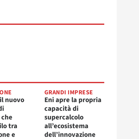
IONE
GRANDI IMPRESE
il nuovo
Eni apre la propria
di
capacità di
 che
supercalcolo
ilo tra
all’ecosistema
one e
dell’innovazione