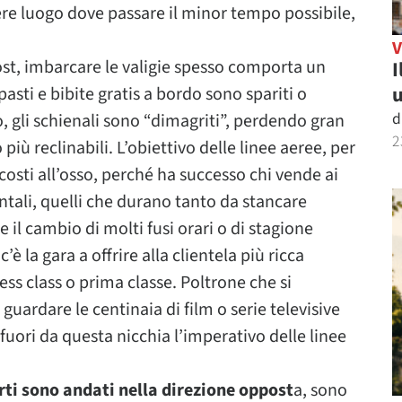
ssere luogo dove passare il minor tempo possibile,
st, imbarcare le valigie spesso comporta un
I
u
pasti e bibite gratis a bordo sono spariti o
d
etto, gli schienali sono “dimagriti”, perdendo gran
2
iù reclinabili. L’obiettivo delle linee aeree, per
 costi all’osso, perché ha successo chi vende ai
entali, quelli che durano tanto da stancare
e il cambio di molti fusi orari o di stagione
è la gara a offrire alla clientela più ricca
ss class o prima classe. Poltrone che si
guardare le centinaia di film o serie televisive
fuori da questa nicchia l’imperativo delle linee
i sono andati nella direzione oppost
a, sono