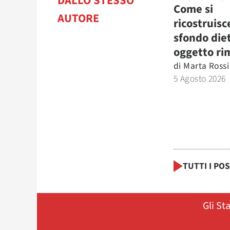
DALLO STESSO
Come si
AUTORE
ricostruisc
sfondo die
oggetto ri
di
Marta Rossi
5 Agosto 2026
TUTTI I PO
Gli St