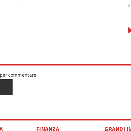
2
n per commentare
I
A
FINANZA
GRANDI I