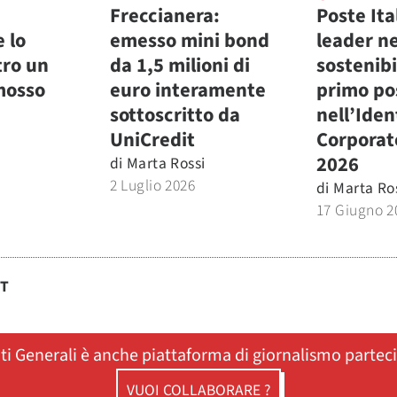
Freccianera:
Poste Ita
e lo
emesso mini bond
leader ne
tro un
da 1,5 milioni di
sostenibi
mosso
euro interamente
primo po
sottoscritto da
nell’Iden
UniCredit
Corporat
2026
di
Marta Rossi
2 Luglio 2026
di
Marta Ro
17 Giugno 2
ST
ati Generali è anche piattaforma di giornalismo partec
VUOI COLLABORARE ?