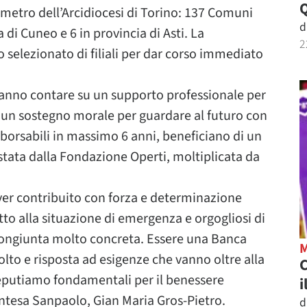
erimetro dell’Arcidiocesi di Torino: 137 Comuni
d
 di Cuneo e 6 in provincia di Asti. La
2
selezionato di filiali per dar corso immediato
otranno contare su un supporto professionale per
u un sostegno morale per guardare al futuro con
mborsabili in massimo 6 anni, beneficiano di un
estata dalla Fondazione Operti, moltiplicata da
ver contribuito con forza e determinazione
petto alla situazione di emergenza e orgogliosi di
a congiunta molto concreta. Essere una Banca
olto e risposta ad esigenze che vanno oltre alla
C
 reputiamo fondamentali per il benessere
i
Intesa Sanpaolo, Gian Maria Gros-Pietro.
d