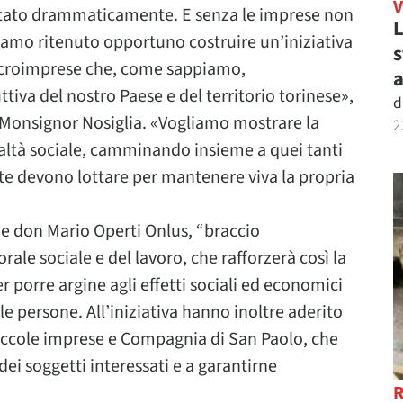
entato drammaticamente. E senza le imprese non
L
biamo ritenuto opportuno costruire un’iniziativa
s
microimprese che, come sappiamo,
a
ttiva del nostro Paese e del territorio torinese»,
d
 Monsignor Nosiglia. «Vogliamo mostrare la
2
altà sociale, camminando insieme a quei tanti
e devono lottare per mantenere viva la propria
ne don Mario Operti Onlus, “braccio
rale sociale e del lavoro, che rafforzerà così la
r porre argine agli effetti sociali ed economici
e persone. All’iniziativa hanno inoltre aderito
 piccole imprese e Compagnia di San Paolo, che
ei soggetti interessati e a garantirne