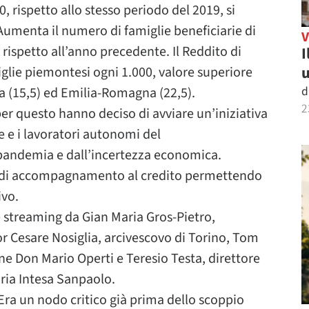
rispetto allo stesso periodo del 2019, si
Aumenta il numero di famiglie beneficiarie di
rispetto all’anno precedente. Il Reddito di
I
u
glie piemontesi ogni 1.000, valore superiore
d
ria (15,5) ed Emilia-Romagna (22,5).
2
per questo hanno deciso di avviare un’iniziativa
 e i lavoratori autonomi del
a pandemia e dall’incertezza economica.
izio di accompagnamento al credito permettendo
ivo.
ve streaming da Gian Maria Gros-Pietro,
r Cesare Nosiglia, arcivescovo di Torino, Tom
e Don Mario Operti e Teresio Testa, direttore
ria Intesa Sanpaolo.
 Era un nodo critico già prima dello scoppio