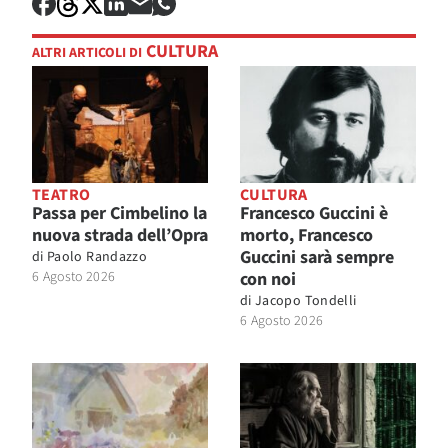
CULTURA
ALTRI ARTICOLI DI
TEATRO
CULTURA
Passa per Cimbelino la
Francesco Guccini è
nuova strada dell’Opra
morto, Francesco
Guccini sarà sempre
di
Paolo Randazzo
6 Agosto 2026
con noi
di
Jacopo Tondelli
6 Agosto 2026