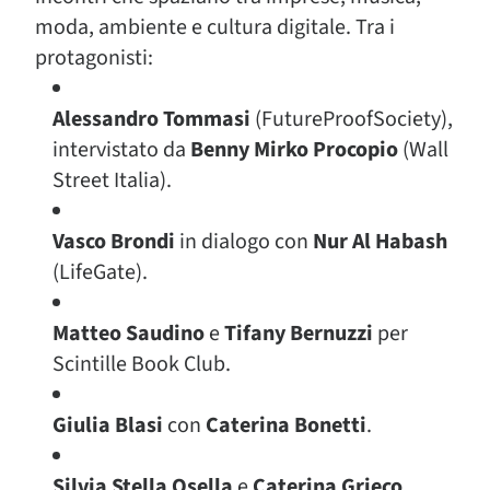
moda, ambiente e cultura digitale. Tra i
protagonisti:
Alessandro Tommasi
(FutureProofSociety),
intervistato da
Benny Mirko Procopio
(Wall
Street Italia).
Vasco Brondi
in dialogo con
Nur Al Habash
(LifeGate).
Matteo Saudino
e
Tifany Bernuzzi
per
Scintille Book Club.
Giulia Blasi
con
Caterina Bonetti
.
Silvia Stella Osella
e
Caterina Grieco