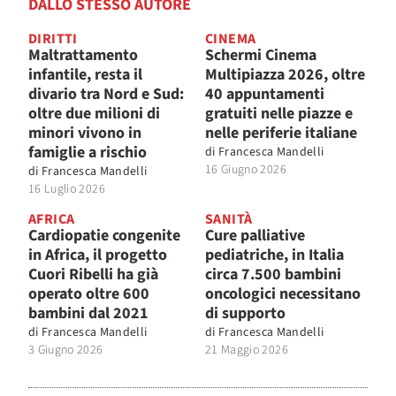
DALLO STESSO AUTORE
DIRITTI
CINEMA
Maltrattamento
Schermi Cinema
infantile, resta il
Multipiazza 2026, oltre
divario tra Nord e Sud:
40 appuntamenti
oltre due milioni di
gratuiti nelle piazze e
minori vivono in
nelle periferie italiane
famiglie a rischio
di
Francesca Mandelli
16 Giugno 2026
di
Francesca Mandelli
16 Luglio 2026
AFRICA
SANITÀ
Cardiopatie congenite
Cure palliative
in Africa, il progetto
pediatriche, in Italia
Cuori Ribelli ha già
circa 7.500 bambini
operato oltre 600
oncologici necessitano
bambini dal 2021
di supporto
di
Francesca Mandelli
di
Francesca Mandelli
3 Giugno 2026
21 Maggio 2026