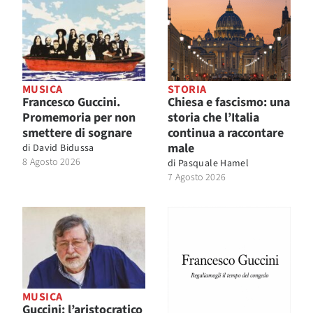
MUSICA
STORIA
Francesco Guccini.
Chiesa e fascismo: una
Promemoria per non
storia che l’Italia
smettere di sognare
continua a raccontare
male
di
David Bidussa
8 Agosto 2026
di
Pasquale Hamel
7 Agosto 2026
MUSICA
Guccini: l’aristocratico