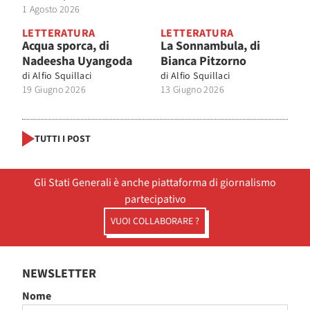
1 Agosto 2026
LETTERATURA
LETTERATURA
Acqua sporca, di
La Sonnambula, di
Nadeesha Uyangoda
Bianca Pitzorno
di
Alfio Squillaci
di
Alfio Squillaci
19 Giugno 2026
13 Giugno 2026
TUTTI I POST
Gli Stati Generali è anche piattaforma di giornalismo
partecipativo
VUOI COLLABORARE ?
NEWSLETTER
Nome