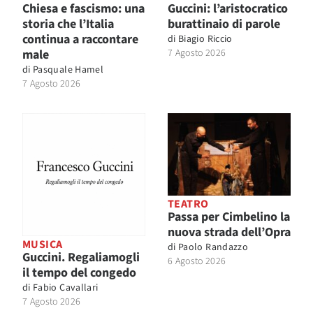
Chiesa e fascismo: una
Guccini: l’aristocratico
storia che l’Italia
burattinaio di parole
continua a raccontare
di
Biagio Riccio
male
7 Agosto 2026
di
Pasquale Hamel
7 Agosto 2026
TEATRO
Passa per Cimbelino la
nuova strada dell’Opra
MUSICA
di
Paolo Randazzo
Guccini. Regaliamogli
6 Agosto 2026
il tempo del congedo
di
Fabio Cavallari
7 Agosto 2026