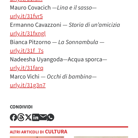
Mauro Covacich —
Lina e il sasso
—
urly.it/31fvr5
Ermanno Cavazzoni —
Storia di un’amicizia
urly.it/31fxngl
Bianca Pitzorno —
La Sonnambula
—
urly.it/31f_7s
Nadeesha Uyangoda—Acqua sporca—
urly.it/31farq
Marco Vichi —
Occhi di bambina
—
urly.it/31g3n7
CONDIVIDI
CULTURA
ALTRI ARTICOLI DI