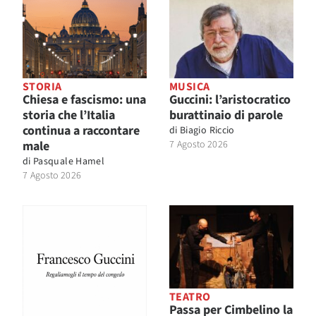
STORIA
MUSICA
Chiesa e fascismo: una
Guccini: l’aristocratico
storia che l’Italia
burattinaio di parole
continua a raccontare
di
Biagio Riccio
male
7 Agosto 2026
di
Pasquale Hamel
7 Agosto 2026
TEATRO
Passa per Cimbelino la