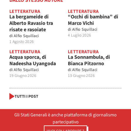
DALLO STESSO AUTORE
LETTERATURA
LETTERATURA
La bergameide di
“Occhi di bambina” di
Alberto Ravasio tra
Marco Vichi
risate e rasoiate
di
Alfio Squillaci
4 Luglio 2026
di
Alfio Squillaci
1 Agosto 2026
LETTERATURA
LETTERATURA
Acqua sporca, di
La Sonnambula, di
Nadeesha Uyangoda
Bianca Pitzorno
di
Alfio Squillaci
di
Alfio Squillaci
19 Giugno 2026
13 Giugno 2026
TUTTI I POST
Gli Stati Generali è anche piattaforma di giornalismo
partecipativo