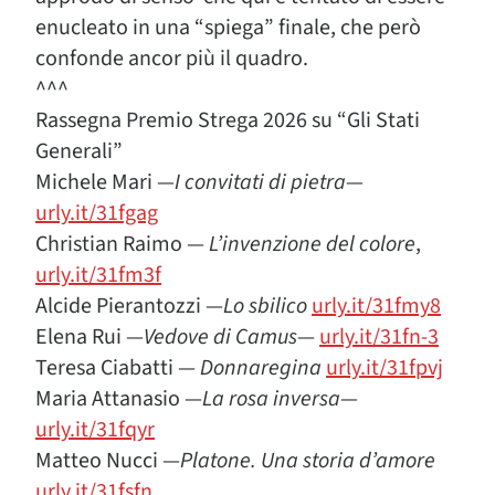
enucleato in una “spiega” finale, che però
confonde ancor più il quadro.
^^^
Rassegna Premio Strega 2026 su “Gli Stati
Generali”
Michele Mari —
I
convitati
di
pietra
—
urly.it/31fgag
Christian Raimo —
L’invenzione del colore
,
urly.it/31fm3f
Alcide Pierantozzi —
Lo sbilico
urly.it/31fmy8
Elena Rui —
Vedove di Camus
—
urly.it/31fn-3
Teresa Ciabatti —
Donnaregina
urly.it/31fpvj
Maria Attanasio —
La rosa inversa
—
urly.it/31fqyr
Matteo Nucci —
Platone. Una storia d’amore
urly.it/31fsfn