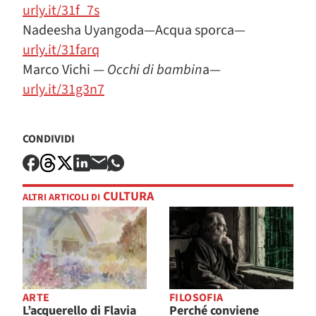
urly.it/31f_7s
Nadeesha Uyangoda—Acqua sporca—
urly.it/31farq
Marco Vichi —
Occhi di bambin
a—
urly.it/31g3n7
CONDIVIDI
CULTURA
ALTRI ARTICOLI DI
ARTE
FILOSOFIA
L’acquerello di Flavia
Perché conviene