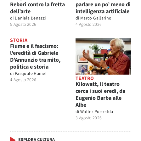
Rebori contro la fretta
parlare un po’ meno di
dell’arte
intelligenza artificiale
di
Daniela Benazzi
di
Marco Gallarino
5 Agosto 2026
4 Agosto 2026
STORIA
Fiume e il fascismo:
l’eredità di Gabriele
D’Annunzio tra mito,
politica e storia
di
Pasquale Hamel
TEATRO
4 Agosto 2026
Kilowatt, Il teatro
cerca i suoi eredi, da
Eugenio Barba alle
Albe
di
Walter Porcedda
3 Agosto 2026
ESPLORA CULTURA