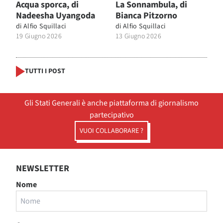
Acqua sporca, di
La Sonnambula, di
Nadeesha Uyangoda
Bianca Pitzorno
di
Alfio Squillaci
di
Alfio Squillaci
19 Giugno 2026
13 Giugno 2026
TUTTI I POST
Gli Stati Generali è anche piattaforma di giornalismo
partecipativo
VUOI COLLABORARE ?
NEWSLETTER
Nome