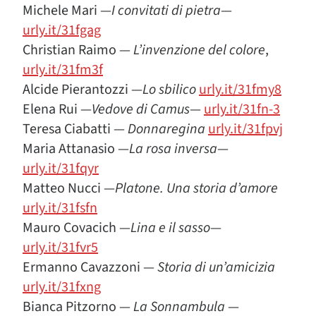
Michele Mari —
I
convitati
di
pietra
—
urly.it/31fgag
Christian Raimo —
L’invenzione del colore
,
urly.it/31fm3f
Alcide Pierantozzi —
Lo sbilico
urly.it/31fmy8
Elena Rui —
Vedove di Camus
—
urly.it/31fn-3
Teresa Ciabatti —
Donnaregina
urly.it/31fpvj
Maria Attanasio —
La rosa inversa
—
urly.it/31fqyr
Matteo Nucci —
Platone. Una storia d’amore
urly.it/31fsfn
Mauro Covacich —
Lina e il sasso
—
urly.it/31fvr5
Ermanno Cavazzoni —
Storia di un’amicizia
urly.it/31fxng
Bianca Pitzorno —
La Sonnambula
—