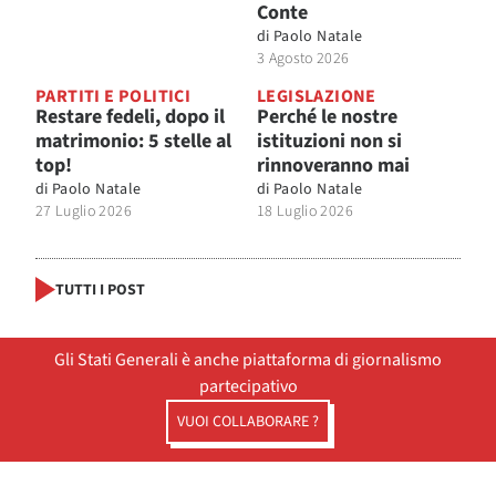
Conte
di
Paolo Natale
3 Agosto 2026
PARTITI E POLITICI
LEGISLAZIONE
Restare fedeli, dopo il
Perché le nostre
matrimonio: 5 stelle al
istituzioni non si
top!
rinnoveranno mai
di
Paolo Natale
di
Paolo Natale
27 Luglio 2026
18 Luglio 2026
TUTTI I POST
Gli Stati Generali è anche piattaforma di giornalismo
partecipativo
VUOI COLLABORARE ?