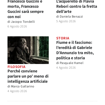
Francesco Guccini è
L’acquerello di Flavia
morto, Francesco
Rebori contro la fretta
Guccini sarà sempre
dell’arte
con noi
di
Daniela Benazzi
5 Agosto 2026
di
Jacopo Tondelli
6 Agosto 2026
STORIA
Fiume e il fascismo:
l’eredità di Gabriele
D’Annunzio tra mito,
politica e storia
di
Pasquale Hamel
FILOSOFIA
4 Agosto 2026
Perché conviene
parlare un po’ meno di
intelligenza artificiale
di
Marco Gallarino
4 Agosto 2026