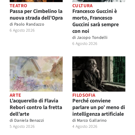
TEATRO
CULTURA
Passa per Cimbelino la
Francesco Guccini è
nuova strada dell’Opra
morto, Francesco
Guccini sarà sempre
di
Paolo Randazzo
6 Agosto 2026
con noi
di
Jacopo Tondelli
6 Agosto 2026
ARTE
FILOSOFIA
L’acquerello di Flavia
Perché conviene
Rebori contro la fretta
parlare un po’ meno di
dell’arte
intelligenza artificiale
di
Daniela Benazzi
di
Marco Gallarino
5 Agosto 2026
4 Agosto 2026