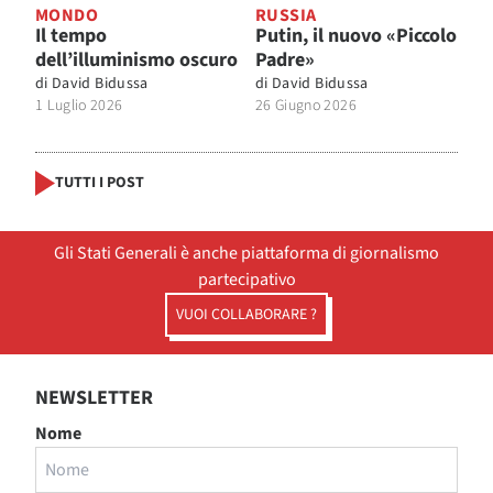
MONDO
RUSSIA
Il tempo
Putin, il nuovo «Piccolo
dell’illuminismo oscuro
Padre»
di
David Bidussa
di
David Bidussa
1 Luglio 2026
26 Giugno 2026
TUTTI I POST
Gli Stati Generali è anche piattaforma di giornalismo
partecipativo
VUOI COLLABORARE ?
NEWSLETTER
Nome