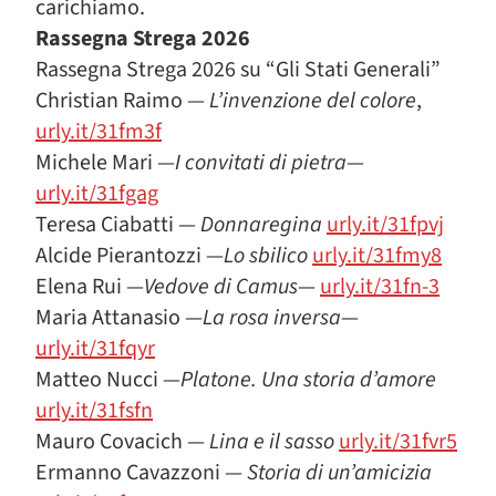
carichiamo.
Rassegna Strega 2026
Rassegna Strega 2026 su “Gli Stati Generali”
Christian Raimo —
L’invenzione del colore
,
urly.it/31fm3f
Michele Mari —
I convitati di pietra
—
urly.it/31fgag
Teresa Ciabatti —
Donnaregina
urly.it/31fpvj
Alcide Pierantozzi —
Lo sbilico
urly.it/31fmy8
Elena Rui —
Vedove di Camus
—
urly.it/31fn-3
Maria Attanasio —
La rosa inversa
—
urly.it/31fqyr
Matteo Nucci —
Platone. Una storia d’amore
urly.it/31fsfn
Mauro Covacich —
Lina e il sasso
urly.it/31fvr5
Ermanno Cavazzoni —
Storia di un’amicizia