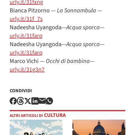
urly.it/31fxng
Bianca Pitzorno —
La Sonnambula
—
urly.it/31f_7s
Nadeesha Uyangoda—
Acqua sporca
—
urly.it/31farq
Nadeesha Uyangoda—
Acqua sporca
—
urly.it/31farq
Marco Vichi —
Occhi di bambina
—
urly.it/31g3n7
CONDIVIDI
CULTURA
ALTRI ARTICOLI DI