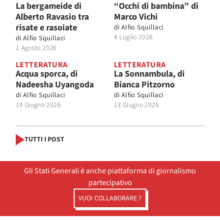
La bergameide di
“Occhi di bambina” di
Alberto Ravasio tra
Marco Vichi
risate e rasoiate
di
Alfio Squillaci
4 Luglio 2026
di
Alfio Squillaci
1 Agosto 2026
LETTERATURA
LETTERATURA
Acqua sporca, di
La Sonnambula, di
Nadeesha Uyangoda
Bianca Pitzorno
di
Alfio Squillaci
di
Alfio Squillaci
19 Giugno 2026
13 Giugno 2026
TUTTI I POST
Gli Stati Generali è anche piattaforma di giornalismo
partecipativo
VUOI COLLABORARE ?