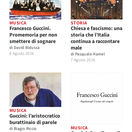
MUSICA
STORIA
Francesco Guccini.
Chiesa e fascismo: una
Promemoria per non
storia che l’Italia
smettere di sognare
continua a raccontare
male
di
David Bidussa
8 Agosto 2026
di
Pasquale Hamel
7 Agosto 2026
MUSICA
Guccini: l’aristocratico
burattinaio di parole
MUSICA
di
Biagio Riccio