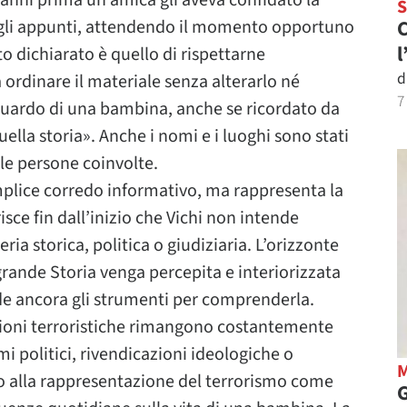
anni prima un’amica gli aveva confidato la
C
o gli appunti, attendendo il momento opportuno
l
to dichiarato è quello di rispettarne
d
ordinare il materiale senza alterarlo né
7
guardo di una bambina, anche se ricordato da
uella storia». Anche i nomi e i luoghi sono stati
 le persone coinvolte.
plice corredo informativo, ma rappresenta la
isce fin dall’inizio che Vichi non intende
a storica, politica o giudiziaria. L’orizzonte
grande Storia venga percepita e interiorizzata
ede ancora gli strumenti per comprenderla.
azioni terroristiche rimangono costantemente
 politici, rivendicazioni ideologiche o
mo alla rappresentazione del terrorismo come
G