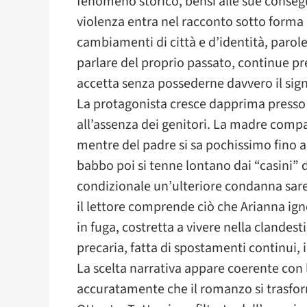
fenomeno storico, bensì alle sue conseg
violenza entra nel racconto sotto forma d
cambiamenti di città e d’identità, parole
parlare del proprio passato, continue p
accetta senza possederne davvero il sign
La protagonista cresce dapprima presso 
all’assenza dei genitori. La madre comp
mentre del padre si sa pochissimo fino a
babbo poi si tenne lontano dai “casini” de
condizionale un’ulteriore condanna sar
il lettore comprende ciò che Arianna ig
in fuga, costretta a vivere nella clandesti
precaria, fatta di spostamenti continui, i
La scelta narrativa appare coerente con l
accuratamente che il romanzo si trasform