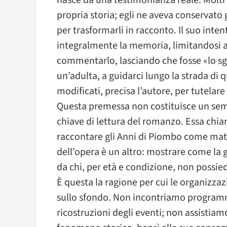
nasce da una testimonianza reale. Molti 
propria storia; egli ne aveva conservat
per trasformarli in racconto. Il suo inten
integralmente la memoria, limitandosi a 
commentarlo, lasciando che fosse «lo s
un’adulta, a guidarci lungo la strada di q
modificati, precisa l’autore, per tutelare
Questa premessa non costituisce un sem
chiave di lettura del romanzo. Essa chiar
raccontare gli Anni di Piombo come materi
dell’opera è un altro: mostrare come la 
da chi, per età e condizione, non possi
È questa la ragione per cui le organizz
sullo sfondo. Non incontriamo programmi
ricostruzioni degli eventi; non assistia