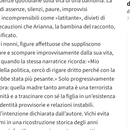
uenze quotidiane sulla vita di una bambina. La
d
i assenze, silenzi, paure, improvvisi
d
 incomprensibili come «latitante», divieti di
7
recauzioni che Arianna, la bambina del racconto,
ificato.
i nonni, figure affettuose che suppliscono
are e scompare improvvisamente dalla sua vita,
 quando la stessa narratrice ricorda: «Mio
lla politica, cercò di rigare dritto perché con la
ebbe stata più pesante.» Solo progressivamente
nora: quella madre tanto amata è una terrorista
nità e a trascinare con sé la figlia in un’esistenza
dentità provvisorie e relazioni instabili.
’intenzione dichiarata dall’autore. Vichi evita
i in una ricostruzione storica degli anni