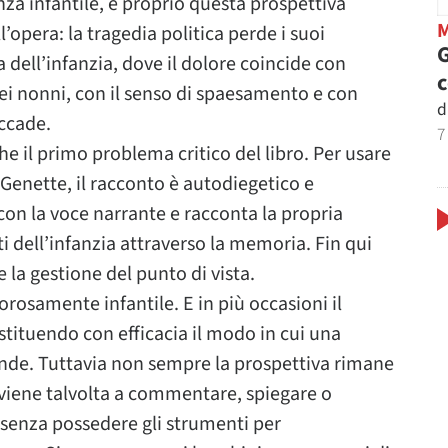
enza infantile, e proprio questa prospettiva
’opera: la tragedia politica perde i suoi
G
a dell’infanzia, dove il dolore coincide con
dei nonni, con il senso di spaesamento e con
d
accade.
7
e il primo problema critico del libro. Per usare
 Genette, il racconto è autodiegetico e
on la voce narrante e racconta la propria
i dell’infanzia attraverso la memoria. Fin qui
 la gestione del punto di vista.
orosamente infantile. E in più occasioni il
ituendo con efficacia il modo in cui una
de. Tuttavia non sempre la prospettiva rimane
rviene talvolta a commentare, spiegare o
senza possedere gli strumenti per