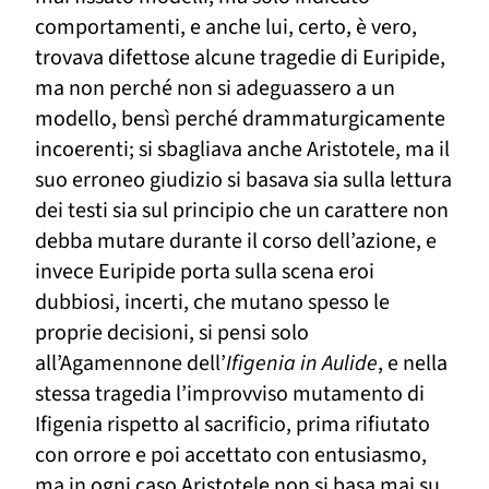
comportamenti, e anche lui, certo,
è vero,
trovava difettose alcune tragedie di Euripide,
ma non perché non si adeguassero a un
modello, bensì perché drammaturgicamente
incoerenti; si sbagliava anche Aristotele, ma il
suo erroneo giudizio si basava sia sulla lettura
dei testi sia sul principio che un carattere non
debba mutare durante il corso dell’azione, e
invece Euripide porta sulla scena eroi
dubbiosi, incerti, che mutano spesso le
proprie decisioni, si pensi solo
all’Agamennone dell’
Ifigenia in Aulide
,
e nella
stessa tragedia l’improvviso mutamento di
Ifigenia rispetto al sacrificio, prima rifiutato
con orrore e poi accettato con entusiasmo,
ma in ogni caso
Aristotele
non si basa mai
su