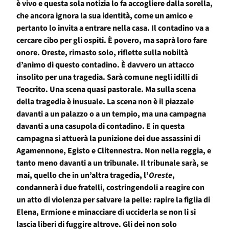
è vivo e questa sola notizia lo fa accogliere dalla sorella,
che ancora ignora la sua identità, come un amico e
pertanto lo invita a entrare nella casa. Il contadino va a
cercare cibo per gli ospiti. È povero, ma saprà loro fare
onore. Oreste, rimasto solo, riflette sulla nobiltà
d’animo di questo contadino. È davvero un attacco
insolito per una tragedia. Sarà comune negli idilli di
Teocrito. Una scena quasi pastorale. Ma sulla scena
della tragedia è inusuale. La scena non è il piazzale
davanti a un palazzo o a un tempio, ma una campagna
davanti a una casupola di contadino. E in questa
campagna si attuerà la punizione dei due assassini di
Agamennone, Egisto e Clitennestra. Non nella reggia, e
tanto meno davanti a un tribunale. Il tribunale sarà, se
mai, quello che in un’altra tragedia, l’
Oreste
,
condannerà i due fratelli, costringendoli a reagire con
un atto di violenza per salvare la pelle: rapire la figlia di
Elena, Ermione e minacciare di ucciderla se non li si
lascia liberi di fuggire altrove. Gli dei non solo