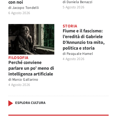
con noi
di
Daniela Benazzi
5 Agosto 2026
di
Jacopo Tondelli
6 Agosto 2026
STORIA
Fiume e il fascismo:
l’eredità di Gabriele
D’Annunzio tra mito,
politica e storia
di
Pasquale Hamel
FILOSOFIA
4 Agosto 2026
Perché conviene
parlare un po’ meno di
intelligenza artificiale
di
Marco Gallarino
4 Agosto 2026
ESPLORA CULTURA