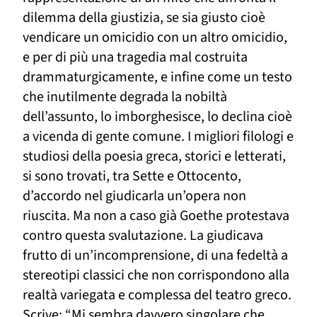
dilemma della giustizia
,
se sia giusto cioè
vendicare un omicidio con un altro omicidio,
e per di più una tragedia
mal costruita
drammaturgicamente, e
infine
come
un
testo
che inutilmente degrada la nobiltà
dell’assunto, lo imborghesisce
, lo declina cioè
a vicenda di gente comune
. I migliori filologi e
studiosi della poesia greca, storici e letterati
,
si sono trovati
, tra Sette e Ottocento,
d’accordo nel giudicarla un’opera non
riuscita. Ma non a caso già Goethe protestava
contro questa svalutazione. La giudicava
frutto di un’incomprensione, di una fedeltà a
stereotipi classici che non corrispondono alla
realtà variegata e complessa del teatro greco.
Scrive: “
Mi sembra davvero singolare che