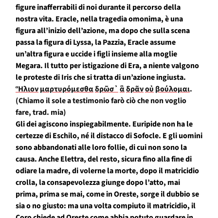
figure inafferrabili di noi durante il percorso della
nostra vita. Eracle, nella tragedia omonima, è una
figura all’inizio dell’azione, ma dopo che sulla scena
passa la figura di L
y
ssa
, la Pazzia, Eracle assume
un’altra
figura e uccide i figli
insieme alla moglie
Megara
.
Il tutto per istigazione di Era, a niente valgono
le proteste di Iris che si tratta di un’azione ingiusta.
Ἥλιον
μαρτυρόμεσθα
δρῶσ᾽
ἃ
δρᾶν
οὐ
βούλομαι
.
(Chiamo il sole a testimonio farò ciò che non voglio
fare, trad. mia)
Gli dei agiscono inspiegabilmente. Euripide non ha le
certezze di Eschilo, né il distacco di Sofocle. E gli uomini
sono abbandonati alle loro follie, di cui non sono la
causa.
Anche Elettra,
del resto,
sicura fino alla fine di
odiare la madre, di volerne la morte, dopo il matricidio
crolla
, la consapevolezza giunge dopo l’atto, mai
prima, prima se mai, come in Oreste, sorge il dubbio se
sia o no giusto
:
ma una volta compiuto il matricidio,
il
Coro chiede ad Oreste come abbia potuto guardare in