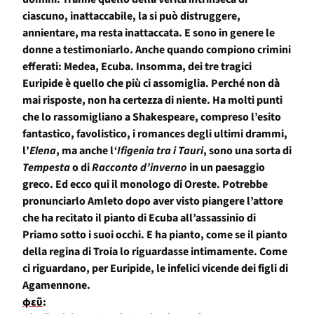
ciascuno, inattaccabile, la si può distruggere,
annientare, ma resta inattaccata. E sono in genere le
donne a testimoniarlo. Anche quando compiono crimini
efferati: Medea, Ecuba. Insomma, dei tre tragici
Euripide è quello che più ci assomiglia. Perché non dà
mai risposte, non ha certezza di niente. Ha molti punti
che lo rassomigliano a Shakespeare, compreso l’esito
fantastico, favolistico, i romances degli ultimi drammi,
l’
Elena
, ma anche l
‘Ifigenia tra i Tauri
, sono una sorta di
Tempesta
o di
Racconto d’inverno
in un paesaggio
greco. Ed ecco qui il monologo di Oreste. Potrebbe
pronunciarlo Amleto dopo aver visto piangere l’attore
che ha recitato il pianto di Ecuba all’assassinio di
Priamo sotto i suoi occhi. E ha pianto, come se il pianto
della regina di Troia lo riguardasse intimamente. Come
ci riguardano, per Euripide, le infelici vicende dei figli di
Agamennone.
φεῦ
: