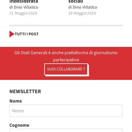
indesiderata
sociali
di
Dino Villatico
di
Dino Villatico
21 Maggio 2026
18 Maggio 2026
TUTTI I POST
Gli Stati Generali è anche piattaforma di giornalismo
partecipativo
VUOI COLLABORARE ?
NEWSLETTER
Nome
Cognome