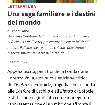
LETTERATURA
Una saga familiare e i destini
del mondo
di
Dino Villatico
Una saga familiare da Euripide, accantonati Eschilo e
Sofocle, a O’Neill, a rappresentare l’inspiegabilità del
mondo. Il divino che c’è, ma di cui non conosciamo i
meccanismi d’intervento nella realtà.
5 Agosto 2025
Appena uscita, per i tipi della Fondazione
Lorenzo Valla, una nuova edizione critica
dell’
Elettra
di Euripide, tragedia che,
rispetto
alle
Coefore
di Eschilo e all’
Elettra
di Sofocle,
è stata spesso giudicata come inadeguata
rappresentazione d
i un
mito
che affronta il