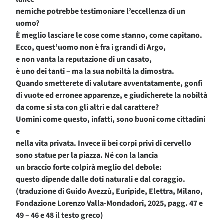
nemiche potrebbe testimoniare l’eccellenza di un
uomo?
È meglio lasciare le cose come stanno, come capitano.
Ecco, quest’uomo non è fra i grandi di Argo,
e non vanta la reputazione di un casato,
è uno dei tanti – ma la sua nobiltà la dimostra.
Quando smetterete di valutare avventatamente, gonfi
di vuote ed erronee apparenze, e giudicherete la nobiltà
da come si sta con gli altri e dal carattere?
Uomini come questo, infatti, sono buoni come cittadini
e
nella vita privata. Invece ii bei corpi privi di cervello
sono statue per la piazza. Né con la lancia
un braccio forte colpirà meglio del debole:
questo dipende dalle doti naturali e dal coraggio.
(traduzione di Guido Avezzù, Euripide, Elettra, Milano,
Fondazione Lorenzo Valla-Mondadori, 2025, pagg. 47 e
49 – 46 e 48 il testo greco)