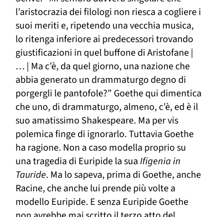
l’aristocrazia dei filologi non riesca a cogliere
i
suoi meriti e, ripetendo una vecchia musica,
lo ritenga inferiore ai predecessori trovando
giustificazioni in quel buffone di Aristofane |
… |
Ma c’è, da quel giorno
, una nazione che
abbia generato un drammaturgo degno di
porgergli le pantofole?”
Goethe qui dimentica
che uno, di drammaturgo, almeno, c’è, ed è il
suo amatissimo Shakespeare. Ma per vis
polemica finge di ignorarlo. Tuttavia Goethe
ha ragione. Non a caso modella proprio su
una tragedia di Euripide la sua
Ifigenia in
Tauride
. Ma lo sapeva, prima di Goethe, anche
Racine, che anche lui prende più volte a
modello Euripide. E senza Euripide Goethe
non avrebbe mai scritto il terzo atto
del