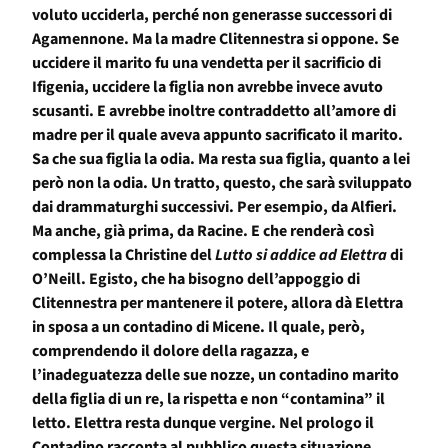
voluto ucciderla, perché non generasse successori di
Agamennone. Ma la madre Clitennestra si oppone. Se
uccidere il marito fu una vendetta per il sacrificio di
Ifigenia, uccidere la figlia non avrebbe invece avuto
scusanti. E avrebbe inoltre contraddetto all’amore di
madre per il quale aveva appunto sacrificato il marito.
Sa che sua figlia la odia. Ma resta sua figlia, quanto a lei
però non la odia. Un tratto, questo, che sarà sviluppato
dai drammaturghi successivi. Per esempio, da Alfieri.
Ma anche, già prima, da Racine. E che renderà così
complessa la Christine del
Lutto si addice ad Elettra
di
O’Neill. Egisto, che ha bisogno dell’appoggio di
Clitennestra per mantenere il potere, allora dà Elettra
in sposa a un contadino di Micene. Il quale, però,
comprendendo il dolore della ragazza, e
l’inadeguatezza delle sue nozze, un contadino marito
della figlia di un re, la rispetta e non “contamina” il
letto. Elettra resta dunque vergine. Nel prologo il
Contadino racconta al pubblico questa situazione.