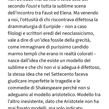
secondo
Faust
e tutta la sublime scena
dell’incontro tra Faust ed Elena. Ma venendo
a noi, l’ottusità di chi riscontrava difettosa la
drammaturgia di Euripide – non a caso
filologi e scrittori eredi del neoclassicismo,
vale a dire di un’idea fossile della grecità,
come
immaginare di purissimo candido
marmo templi che erano in realtà colorati –
nasce dall’idea che esiste un modello del
sublime e che chi non vi si adegua è difettoso,
la stessa idea che nel Settecento faceva
giudicare imperfette le tragedie e le
commedi
e
di Shakespeare
perché non si
adeguano al modello aristotelico
.
M
odello tra
l’altro inesistente, dato che Aristotele non ha
mai fissato modelli, ma solo indicato