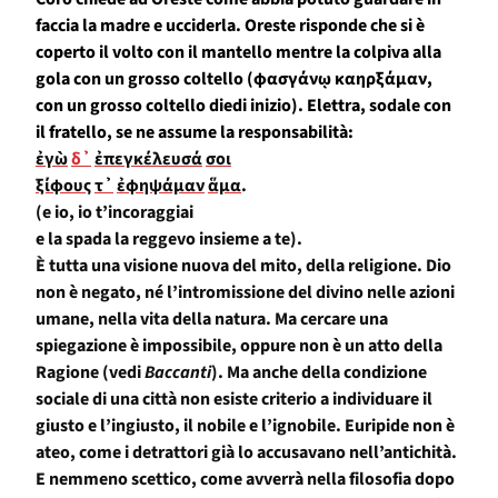
faccia la madre e ucciderla. Oreste risponde che si è
coperto il volto con il mantello
mentre la colpiva alla
gola con un
grosso
coltello
(
φασγάν
ῳ
καηρξάμαν
,
con un
grosso
coltello
diedi inizio
)
. Elettra
, sodale con
il fratello,
se ne assume la responsabilità:
ἐγὼ
δ᾽
ἐπεγκέλευσά
σοι
ξίφους
τ᾽
ἐφηψάμαν
ἅμα
.
(e io, io t’incoraggiai
e la spada la reggevo insieme a te).
È tutta una visione nuova del mito, della religione. Dio
non è negato, né l’intromissione del divino nelle azioni
umane, nella vita della natura. Ma cercare una
spiegazione è impossibile, oppure non è un atto della
Ragione (vedi
Baccanti
). Ma anche della condizione
sociale di una città non esiste criterio a individuare il
giusto e l’ingiusto, il nobile e l’ignobile. Euripide non è
ateo, come i detrattori già lo accusavano nell’antichità.
E nemmeno scettico, come avverrà nella filosofia dopo