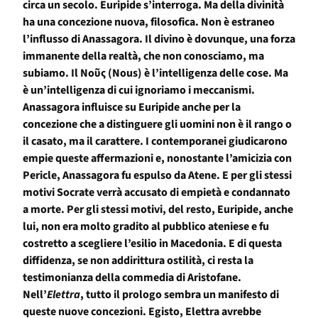
circa un secolo. Euripide s’interroga. Ma della divinità
ha una concezione nuova, filosofica. Non è estraneo
l’influsso di Anassagora. Il divino è dovunque, una forza
immanente della realtà, che non conosciamo, ma
subiamo. Il
Νο
ῦς
(Nous) è l’intelligenza delle cose. Ma
è un’intelligenza di cui ignoriamo i meccanismi.
Anassagora influisce su Euripide anche per la
concezione che a distinguere gli uomini non è il rango o
il casato, ma il carattere. I contemporanei giudicarono
empie queste affermazioni e, nonostante l’amicizia con
Pericle, Anassagora fu espulso da Atene. E per gli stessi
motivi Socrate verrà accusato di empietà e condannato
a morte. Per gli stessi motivi, del resto, Euripide, anche
lui, non era molto gradito al pubblico ateniese e fu
costretto a scegliere l’esilio in Macedonia. E di questa
diffidenza, se non addirittura ostilità, ci resta la
testimonianza della commedia di Aristofane.
Nell’
Elettra
, tutto il prologo sembra un manifesto di
queste nuove concezioni. Egisto, Elettra avrebbe