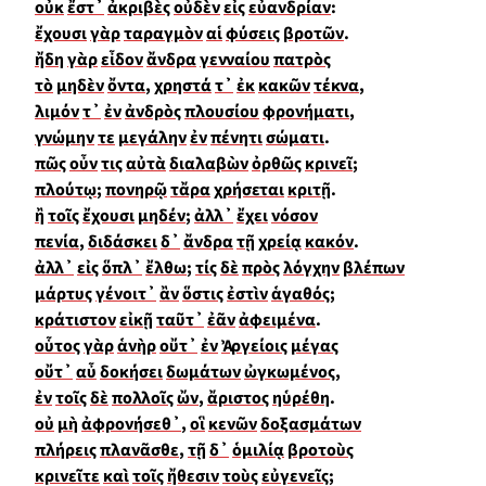
οὐκ
ἔστ᾽
ἀκριβὲς
οὐδὲν
εἰς
εὐανδρίαν
:
ἔχουσι
γὰρ
ταραγμὸν
αἱ
φύσεις
βροτῶν
.
ἤδη
γὰρ
εἶδον
ἄνδρα
γενναίου
πατρὸς
τὸ
μηδὲν
ὄντα
,
χρηστά
τ᾽
ἐκ
κακῶν
τέκνα
,
λιμόν
τ᾽
ἐν
ἀνδρὸς
πλουσίου
φρονήματι
,
γνώμην
τε
μεγάλην
ἐν
πένητι
σώματι
.
πῶς
οὖν
τις
αὐτὰ
διαλαβὼν
ὀρθῶς
κρινεῖ
;
πλούτῳ
;
πονηρῷ
τἄρα
χρήσεται
κριτῇ
.
ἢ
τοῖς
ἔχουσι
μηδέν
;
ἀλλ᾽
ἔχει
νόσον
πενία
,
διδάσκει
δ᾽
ἄνδρα
τῇ
χρείᾳ
κακόν
.
ἀλλ᾽
εἰς
ὅπλ᾽
ἔλθω
;
τίς
δὲ
πρὸς
λόγχην
βλέπων
μάρτυς
γένοιτ᾽
ἂν
ὅστις
ἐστὶν
ἁγαθός
;
κράτιστον
εἰκῇ
ταῦτ᾽
ἐᾶν
ἀφειμένα
.
οὗτος
γὰρ
ἁνὴρ
οὔτ᾽
ἐν
Ἀργείοις
μέγας
οὔτ᾽
αὖ
δοκήσει
δωμάτων
ὠγκωμένος
,
ἐν
τοῖς
δὲ
πολλοῖς
ὤν
,
ἄριστος
ηὑρέθη
.
οὐ
μὴ
ἀφρονήσεθ᾽
,
οἳ
κενῶν
δοξασμάτων
πλήρεις
πλανᾶσθε
,
τῇ
δ᾽
ὁμιλίᾳ
βροτοὺς
κρινεῖτε
καὶ
τοῖς
ἤθεσιν
τοὺς
εὐγενεῖς
;