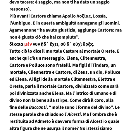
devo tacere: è saggio, ma non ti ha dato un saggio
responso).
Più avanti Castore chiama Apollo
Λοξίας
, Lossía,
l’Ambiguo. E in questa ambiguità annegano gli uomini.
Agamennone “ha avuto giustizia, aggiunge Castore: ma
non è giusto ciò che hai compiuto”.
δίκαια
μέν
νυν
ἥδ᾽
ἔχει
,
σὺ
δ᾽
οὐχὶ
δρᾷς
.
Tutto ciò lo dice il mortale Castore al mortale Oreste.
E
anche qui c’è un messaggio. Elena, Clitennestra,
Castore e Polluce sono fratelli. Ma figli di Tindaro, un
mortale, Cliennestra e Castore, di Zeus
, un dio,
Polluce
ed Elena. Ai figli della mortale Clitennestra, Elettra e
Oreste, parla il mortale Castore, divinizzato come sarà
poi
divinizzata
anche
Elena.
Ma l’intrico di umano e di
divino non fa bene alla stirpe. Come dirà il coro, alla
fine delle
Baccanti
, “molte sono l forme del divino”. Le
stesse parole che chiudono l’
Alcesti
.
Ma l’ombra che è
restituita ad Admeto è davvero forma di Alcesti o quale
altra figura che ne usurpa il nome?
Noi stessi siamo