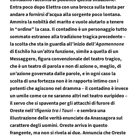
Entra poco dopo Elettra con una brocca sulla testa per
andare a fornirsi d’acqua alla sorgente poco lontana.
Ammira la nobiltà del marito e vuole aiutarlo a tenere
in “ordine” la casa. Il contadino è un personaggio tutto
sommato estraneo alla tradizione tragica precedente –
la scolta che sta in guardia all’inizio dell’
Agamennone
di Eschilo ha un’altra funzione, simile a quella di un
Messaggero, figura convenzionale del teatro tragico,
che è un teatro di parola e non di azione o, meglio, di
un’azione governata dalle parole, e in ogni caso la
scolta di una fortezza non è in rapporto intimo con i
potenti che agiscono nel dramma – il contadino è invece
un umile come ce ne saranno altri nel teatro euripideo –
il servo che si spaventa per gli attacchi di furore di
Oreste nell’
Ifigenia tra i Tauri
– e sembra una
illustrazione delle verità enunciate da Anassagora sul
carattere degli uomini. Oreste arriva in questo
frangente, ma non si rivela ai due. Annuncia che Oreste