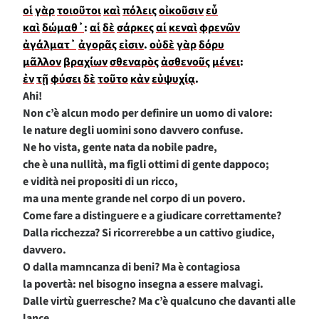
οἱ
γὰρ
τοιοῦτοι
καὶ
πόλεις
οἰκοῦσιν
εὖ
καὶ
δώμαθ᾽
:
αἱ
δὲ
σάρκες
αἱ
κεναὶ
φρενῶν
ἀγάλματ᾽
ἀγορᾶς
εἰσιν
.
οὐδὲ
γὰρ
δόρυ
μᾶλλον
βραχίων
σθεναρὸς
ἀσθενοῦς
μένει
:
ἐν
τῇ
φύσει
δὲ
τοῦτο
κἀν
εὐψυχίᾳ
.
Ahi!
Non c’è alcun modo per definire un uomo di valore:
le nature degli uomini sono davvero confuse.
Ne ho vista, gente nata da nobile padre,
che è una nullità, ma figli ottimi di gente dappoco;
e vidità nei propositi di un ricco,
ma una mente grande nel corpo di un povero.
Come fare a distinguere e a giudicare correttamente?
Dalla ricchezza? Si ricorrerebbe a un cattivo giudice,
davvero.
O dalla mamncanza di beni? Ma è contagiosa
la povertà: nel bisogno insegna a essere malvagi.
Dalle virtù guerresche? Ma c’è qualcuno che davanti alle
lance