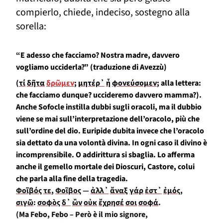
compierlo
, chiede, indeciso, sostegno alla
sorella
:
“
E adesso che facciamo? Nostra madre, davvero
vogliamo ucciderla?”
(traduzione di Avezzù)
(
τί
δῆτα
δρῶμεν
;
μητέρ᾽
ἦ
φονεύσομεν
;
alla lettera:
che facciamo dunque?
uccideremo davvero mamma?
)
.
Anche Sofocle instilla dubbi sugli oracoli, ma
il dubbio
viene
se mai sull’interpretazione dell’oracolo, più che
sull’ordine del dio. Euripide dubita
invece
che l’oracolo
sia dettato da una volontà divina.
In ogni caso il divino è
inco
m
prensibile
.
O addirittura si sbaglia.
Lo afferma
anche il gemello
mortale
dei Dioscuri, Castore,
colui
che parla
alla fine della tragedia.
Φοῖβός
τε
,
Φοῖβος
—
ἀλλ᾽
ἄναξ
γάρ
ἐστ᾽
ἐμός
,
σιγῶ
:
σοφὸς
δ᾽
ὢν
οὐκ
ἔχρησέ
σοι
σοφά
.
(Ma Febo, Febo – Però è il mio signore,