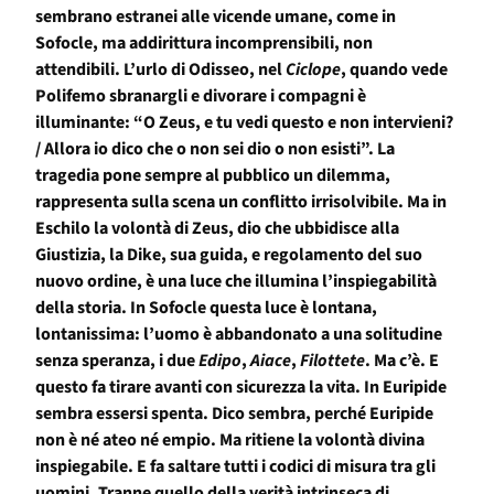
sembrano estranei alle vicende umane, come in
Sofocle, ma addirittura incomprensibili, non
attendibili. L’urlo di Odisseo, nel
Ciclope
, quando vede
Polifemo sbranargli e divorare i compagni è
illuminante: “O Zeus, e tu vedi questo e non intervieni?
/ Allora io dico che o non sei dio o non esisti”. La
tragedia pone sempre al pubblico un dilemma,
rappresenta sulla scena un conflitto irrisolvibile. Ma in
Eschilo la volontà di Zeus, dio che ubbidisce alla
Giustizia, la Dike, sua guida, e regolamento del suo
nuovo ordine, è una luce che illumina l’inspiegabilità
della storia. In Sofocle questa luce è lontana,
lontanissima: l’uomo è abbandonato a una solitudine
senza speranza, i due
Edipo
,
Aiace
,
Filottete
. Ma c’è. E
questo fa tirare avanti con sicurezza la vita. In Euripide
sembra essersi spenta. Dico sembra, perché Euripide
non è né ateo né empio. Ma ritiene la volontà divina
inspiegabile. E fa saltare tutti i codici di misura tra gli
uomini. Tranne quello della verità intrinseca di