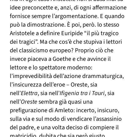
idee preconcette
e, anzi, di ogni affermazione
fornisce sempre l’argomentazione.
E quando
può la dimostrazione.
È poi, però. lo stesso
Aristotele a definire Euripide “il più tragico
dei tragici”.
Ma che cos’
è
che stupiva i lettori
del classicismo europeo?
P
roprio ciò che
invece piaceva a Goethe e che avvince il
lettore e lo spettatore moderno:
l’imprevedibilità dell’azione drammaturgica,
l’insicurezza dell’eroe – Oreste, sia
nell’
Elettra
, sia nell’
Ifigenia tra i Tauri
, sia
nell’
Oreste
sembra già quasi una
prefigurazione di Amleto: incerto, insicuro,
sulla via e sul modo di vendicare l’assassinio
del padre, e una volta
deciso di compiere il
matricidio, dubita che sia
però
giusto