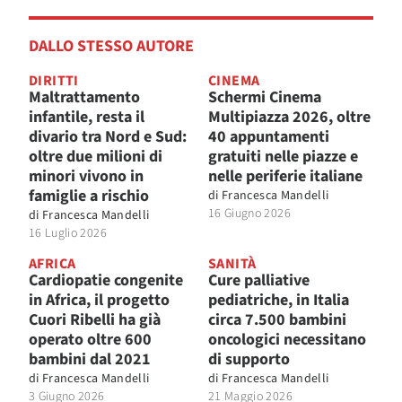
DALLO STESSO AUTORE
DIRITTI
CINEMA
Maltrattamento
Schermi Cinema
infantile, resta il
Multipiazza 2026, oltre
divario tra Nord e Sud:
40 appuntamenti
oltre due milioni di
gratuiti nelle piazze e
minori vivono in
nelle periferie italiane
famiglie a rischio
di
Francesca Mandelli
16 Giugno 2026
di
Francesca Mandelli
16 Luglio 2026
AFRICA
SANITÀ
Cardiopatie congenite
Cure palliative
in Africa, il progetto
pediatriche, in Italia
Cuori Ribelli ha già
circa 7.500 bambini
operato oltre 600
oncologici necessitano
bambini dal 2021
di supporto
di
Francesca Mandelli
di
Francesca Mandelli
3 Giugno 2026
21 Maggio 2026