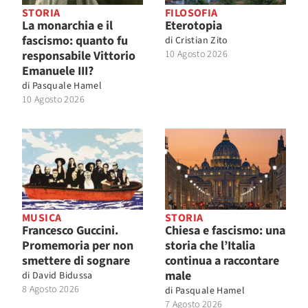
STORIA
FILOSOFIA
La monarchia e il
Eterotopia
fascismo: quanto fu
di
Cristian Zito
responsabile Vittorio
10 Agosto 2026
Emanuele III?
di
Pasquale Hamel
10 Agosto 2026
MUSICA
STORIA
Francesco Guccini.
Chiesa e fascismo: una
Promemoria per non
storia che l’Italia
smettere di sognare
continua a raccontare
male
di
David Bidussa
8 Agosto 2026
di
Pasquale Hamel
7 Agosto 2026