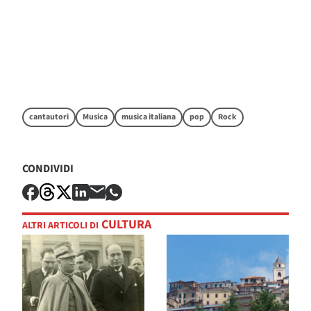
cantautori
Musica
musica italiana
pop
Rock
CONDIVIDI
CULTURA
ALTRI ARTICOLI DI