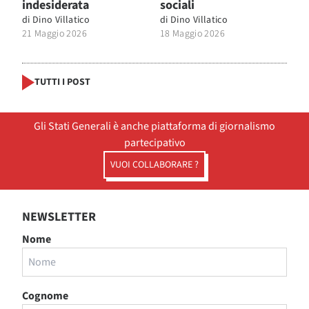
indesiderata
sociali
di
Dino Villatico
di
Dino Villatico
21 Maggio 2026
18 Maggio 2026
TUTTI I POST
Gli Stati Generali è anche piattaforma di giornalismo
partecipativo
VUOI COLLABORARE ?
NEWSLETTER
Nome
Cognome