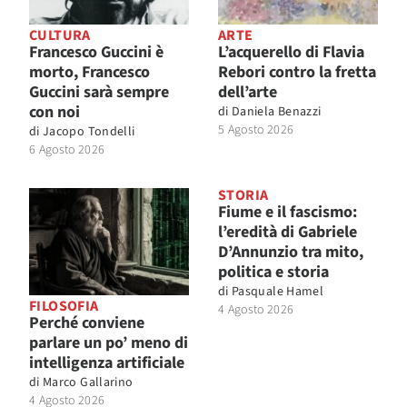
CULTURA
ARTE
Francesco Guccini è
L’acquerello di Flavia
morto, Francesco
Rebori contro la fretta
Guccini sarà sempre
dell’arte
con noi
di
Daniela Benazzi
5 Agosto 2026
di
Jacopo Tondelli
6 Agosto 2026
STORIA
Fiume e il fascismo:
l’eredità di Gabriele
D’Annunzio tra mito,
politica e storia
di
Pasquale Hamel
FILOSOFIA
4 Agosto 2026
Perché conviene
parlare un po’ meno di
intelligenza artificiale
di
Marco Gallarino
4 Agosto 2026