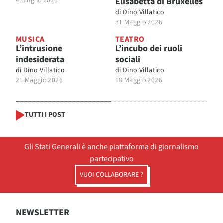
4 Giugno 2026
Elisabetta di Bruxelles
di
Dino Villatico
31 Maggio 2026
MUSICA
TEATRO
L’intrusione
L’incubo dei ruoli
indesiderata
sociali
di
Dino Villatico
di
Dino Villatico
21 Maggio 2026
18 Maggio 2026
TUTTI I POST
Gli Stati Generali è anche piattaforma di giornalismo
partecipativo
VUOI COLLABORARE ?
NEWSLETTER