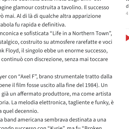
d
gine glamour costruita a tavolino. Il successo
4
ò mai. Al di là di qualche altra apparizione
rabola fu rapida e definitiva.
conica e sofisticata “Life in a Northern Town”,
talgico, costruito su atmosfere rarefatte e voci
nk Floyd, il singolo ebbe un enorme successo,
e continuò con discrezione, senza mai toccare
er con “Axel F”, brano strumentale tratto dalla
ne il film fosse uscito alla fine del 1984). Un
a già un affermato produttore, ma come artista
ria. La melodia elettronica, tagliente e funky, è
a quel decennio.
. La band americana sembrava destinata a una
secondo successo con “Kyrie”, ma fu “Broken