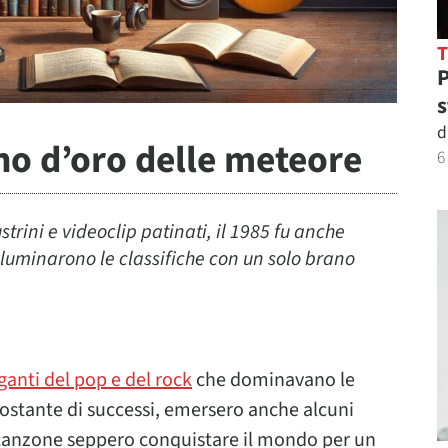
P
s
d
no d’oro delle meteore
6
strini e videoclip patinati, il 1985 fu anche
illuminarono le classifiche con un solo brano
ganti del pop e del rock
che dominavano le
costante di successi, emersero anche alcuni
a canzone seppero conquistare il mondo per un