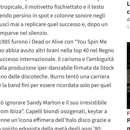
L
opicale, il motivetto fischiettato e il testo
c
endo persino in spot e colonne sonore negli
d
uscì mai a replicare quel successo e, dopo un
5
mparve nel silenzio.
 1985 furono i Dead or Alive con “You Spin Me
o abbia avuto altri brani nella top 40 nel Regno
uccesso internazionale. Il carisma e l’ambiguità
lla produzione iper-danzabile firmata da Stock
no delle discoteche. Burns tentò una carriera
e la band finì per essere ricordata solo per quel
ò ignorare Sandy Marton e il suo irresistibile
m Ibiza”. Capelli biondi ossigenati, keytar a
F
P
enne un’icona effimera dell’Italo disco grazie a
m
 spirito edonista della metà degli anni ’80: