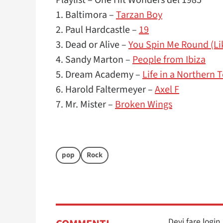
1. Baltimora –
Tarzan Boy
2. Paul Hardcastle –
19
3. Dead or Alive –
You Spin Me Round (Li
4. Sandy Marton –
People from Ibiza
5. Dream Academy –
Life in a Northern 
6. Harold Faltermeyer –
Axel F
7. Mr. Mister –
Broken Wings
pop
Rock
Devi fare logi