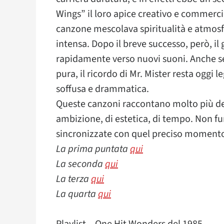
Wings” il loro apice creativo e commercia
canzone mescolava spiritualità e atmos
intensa. Dopo il breve successo, però, il 
rapidamente verso nuovi suoni. Anche 
pura, il ricordo di Mr. Mister resta oggi 
soffusa e drammatica.
Queste canzoni raccontano molto più del
ambizione, di estetica, di tempo. Non f
sincronizzate con quel preciso momento s
La prima puntata
qui
La seconda
qui
La terza
qui
La quarta
qui
Playlist – One Hit Wonders del 1985