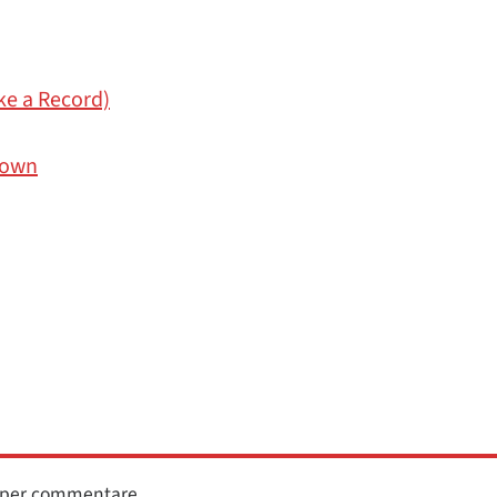
ke a Record)
Town
n per commentare