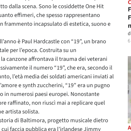
utto dalla scena. Sono le cosiddette One Hit
F
uanto effimeri, che spesso rappresentano
F
un frammento incapsulato di estetica, suono e
n
d
6
ll’anno è Paul Hardcastle con “19”, un brano
le per l’epoca. Costruita su un
a canzone affrontava il trauma dei veterani
ssivamente il numero “19”, che era, secondo il
to, l’età media dei soldati americani inviati al
’amore e synth zuccherini, “19” era un pugno
to in numerosi paesi europei. Nonostante
e raffinato, non riuscì mai a replicare quel
 artista solista.
 storia di Baltimora, progetto musicale dietro
la cui faccia pubblica era l’irlandese Jimmy