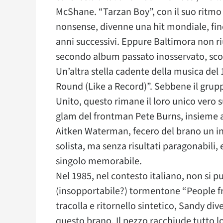
McShane. “Tarzan Boy”, con il suo ritmo tr
nonsense, divenne una hit mondiale, fin
anni successivi. Eppure Baltimora non ri
secondo album passato inosservato, sco
Un’altra stella cadente della musica del
Round (Like a Record)”. Sebbene il grupp
Unito, questo rimane il loro unico vero s
glam del frontman Pete Burns, insieme a
Aitken Waterman, fecero del brano un in
solista, ma senza risultati paragonabili, 
singolo memorabile.
Nel 1985, nel contesto italiano, non si pu
(insopportabile?) tormentone “People fro
tracolla e ritornello sintetico, Sandy div
questo brano. Il pezzo racchiude tutto lo