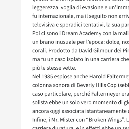
leggerezza, voglia di evasione e un’imma
fu internazionale, ma il seguito non arriv
televisiva e sporadici tentativi, la sua pa
Poi ci sono i Dream Academy con la malin
un brano inusuale per l’epoca: dolce, nos
corali. Prodotto da David Gilmour dei Pi
ma fu un caso isolato in una carriera ch
più le stesse vette.
Nel 1985 esplose anche Harold Faltermey
colonna sonora di Beverly Hills Cop (sebbe
caso particolare, perché Faltermeyer er
solista ebbe un solo vero momento di glo
ancora oggi associata istantaneamente 
Infine, i Mr. Mister con “Broken Wings”
carriera duratura, e in effetti ebbe un 