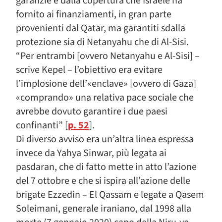
garanzie e dalla copertura che Israele ha
fornito ai finanziamenti, in gran parte
provenienti dal Qatar, ma garantiti sdalla
protezione sia di Netanyahu che di Al-Sisi.
“Per entrambi [ovvero Netanyahu e Al-Sisi] –
scrive Kepel – l’obiettivo era evitare
l’implosione dell’«enclave» [ovvero di Gaza]
«comprando» una relativa pace sociale che
avrebbe dovuto garantire i due paesi
confinanti” [
p. 52
].
Di diverso avviso era un’altra linea espressa
invece da Yahya Sinwar, più legata ai
pasdaran, che di fatto mette in atto l’azione
del 7 ottobre e che si ispira all’azione delle
brigate Ezzedin – El Qassam e legate a Qasem
Soleimani, generale iraniano, dal 1998 alla