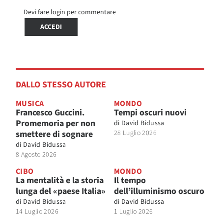
Devi fare login per commentare
ACCEDI
DALLO STESSO AUTORE
MUSICA
MONDO
Francesco Guccini.
Tempi oscuri nuovi
Promemoria per non
di
David Bidussa
smettere di sognare
28 Luglio 2026
di
David Bidussa
8 Agosto 2026
CIBO
MONDO
La mentalità e la storia
Il tempo
lunga del «paese Italia»
dell’illuminismo oscuro
di
David Bidussa
di
David Bidussa
14 Luglio 2026
1 Luglio 2026