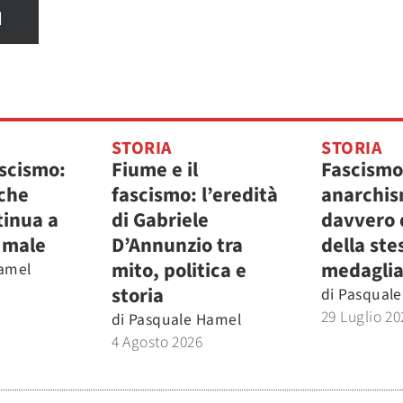
I
STORIA
STORIA
ascismo:
Fiume e il
Fascismo
 che
fascismo: l’eredità
anarchis
ntinua a
di Gabriele
davvero 
 male
D’Annunzio tra
della ste
mito, politica e
medaglia
amel
storia
di
Pasquale
29 Luglio 20
di
Pasquale Hamel
4 Agosto 2026