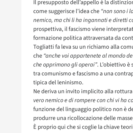
Il presupposto dell’appello è la distinzi
come suggerisce l’idea che
“non sono i l
nemico, ma chi li ha ingannati e diretti c
prospettiva, il fascismo viene interpre
formazione politica attraversata da cont
Togliatti fa leva su un richiamo alla co
che
“anche voi appartenete al mondo del l
che opprimono gli operai”
. L’obiettivo è
tra comunismo e fascismo a una contrap
tipica del leninismo.
Ne deriva un invito implicito alla rottura
vero nemico e di rompere con chi vi ha co
funzione del linguaggio politico non è d
produrre una ricollocazione delle masse n
È proprio qui che si coglie la chiave teor