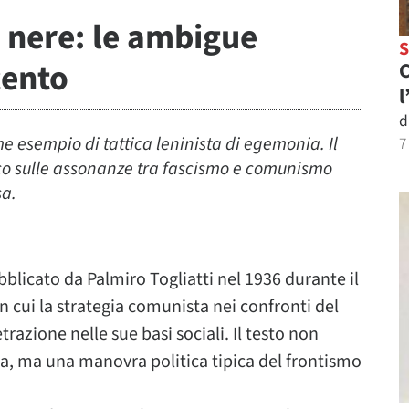
e nere: le ambigue
cento
C
l
d
come esempio di tattica leninista di egemonia. Il
7
afico sulle assonanze tra fascismo e comunismo
sa.
bblicato da Palmiro Togliatti nel 1936 durante il
 in cui la strategia comunista nei confronti del
razione nelle sue basi sociali. Il testo non
ta, ma una manovra politica tipica del frontismo