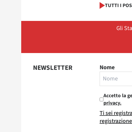
TUTTI I PO
Gli St
NEWSLETTER
Nome
Accetto la g
privacy.
Ti sei regist
registrazione