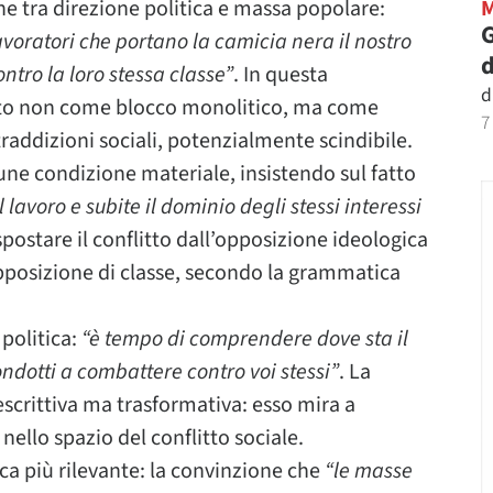
one tra direzione politica e massa popolare:
G
avoratori che portano la camicia nera il nostro
d
ontro la loro stessa classe”
. In questa
d
tato non come blocco monolitico, ma come
7
raddizioni sociali, potenzialmente scindibile.
mune condizione materiale, insistendo sul fatto
avoro e subite il dominio degli stessi interessi
 spostare il conflitto dall’opposizione ideologica
posizione di classe, secondo la grammatica
 politica:
“è tempo di comprendere dove sta il
ndotti a combattere contro voi stessi”
. La
escrittiva ma trasformativa: esso mira a
ello spazio del conflitto sociale.
ica più rilevante: la convinzione che
“le masse