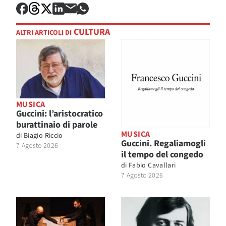
CULTURA
ALTRI ARTICOLI DI
MUSICA
Guccini: l’aristocratico
burattinaio di parole
MUSICA
di
Biagio Riccio
Guccini. Regaliamogli
7 Agosto 2026
il tempo del congedo
di
Fabio Cavallari
7 Agosto 2026