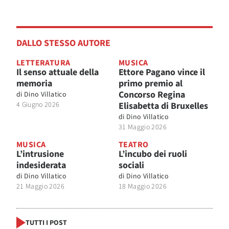
DALLO STESSO AUTORE
LETTERATURA
MUSICA
Il senso attuale della
Ettore Pagano vince il
memoria
primo premio al
Concorso Regina
di
Dino Villatico
4 Giugno 2026
Elisabetta di Bruxelles
di
Dino Villatico
31 Maggio 2026
MUSICA
TEATRO
L’intrusione
L’incubo dei ruoli
indesiderata
sociali
di
Dino Villatico
di
Dino Villatico
21 Maggio 2026
18 Maggio 2026
TUTTI I POST