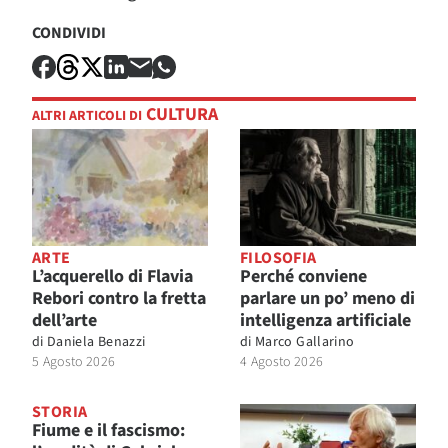
CONDIVIDI
CULTURA
ALTRI ARTICOLI DI
ARTE
FILOSOFIA
L’acquerello di Flavia
Perché conviene
Rebori contro la fretta
parlare un po’ meno di
dell’arte
intelligenza artificiale
di
Daniela Benazzi
di
Marco Gallarino
5 Agosto 2026
4 Agosto 2026
STORIA
Fiume e il fascismo: