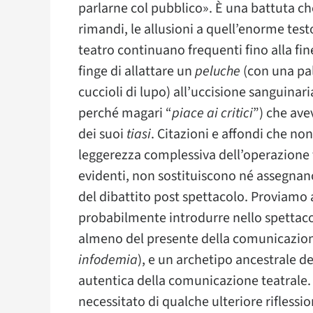
parlarne col pubblico». È una battuta che
rimandi, le allusioni a quell’enorme test
teatro continuano frequenti fino alla fine
finge di allattare un
peluche
(con una pal
cuccioli di lupo) all’uccisione sanguinari
perché magari “
piace ai critici
”) che ave
dei suoi
tiasi
. Citazioni e affondi che no
leggerezza complessiva dell’operazione 
evidenti, non sostituiscono né assegna
del dibattito post spettacolo. Proviamo a
probabilmente introdurre nello spettacol
almeno del presente della comunicazione
infodemia
), e un archetipo ancestrale de
autentica della comunicazione teatrale.
necessitato di qualche ulteriore riflessi