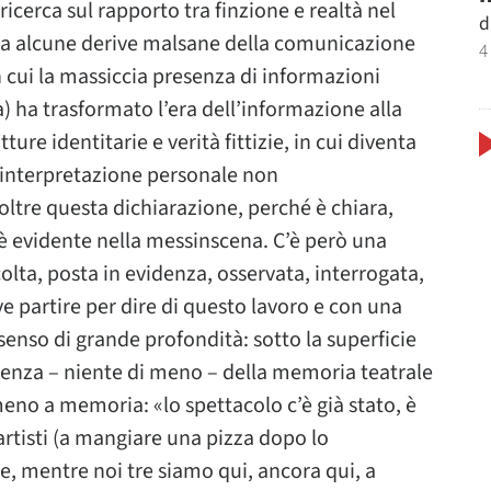
ricerca sul rapporto tra finzione e realtà nel
d
za alcune derive malsane della comunicazione
4
 cui la massiccia presenza di informazioni
a) ha trasformato l’era dell’informazione alla
ture identitarie e verità fittizie, in cui diventa
a interpretazione personale non
tre questa dichiarazione, perché è chiara,
 è evidente nella messinscena. C’è però una
colta, posta in evidenza, osservata, interrogata,
ve partire per dire di questo lavoro e con una
 senso di grande profondità: sotto la superficie
esenza – niente di meno – della memoria teatrale
meno a memoria: «lo spettacolo c’è già stato, è
artisti (a mangiare una pizza dopo lo
e, mentre noi tre siamo qui, ancora qui, a