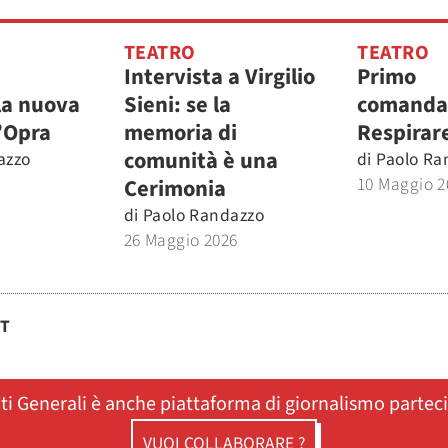
TEATRO
TEATRO
Intervista a Virgilio
Primo
la nuova
Sieni: se la
comanda
l’Opra
memoria di
Respirar
comunità è una
azzo
di
Paolo Ra
10 Maggio 2
Cerimonia
di
Paolo Randazzo
26 Maggio 2026
ST
ati Generali è anche piattaforma di giornalismo partec
VUOI COLLABORARE ?