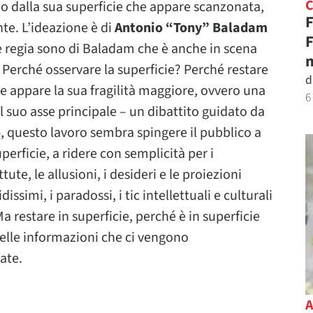
o dalla sua superficie che appare scanzonata,
F
te. L’ideazione è di
Antonio “Tony” Baladam
F
 regia sono di Baladam che è anche in scena
n
. Perché osservare la superficie? Perché restare
d
che appare la sua fragilità maggiore, ovvero una
6
uo asse principale – un dibattito guidato da
-, questo lavoro sembra spingere il pubblico a
erficie, a ridere con semplicità per i
ute, le allusioni, i desideri e le proiezioni
issimi, i paradossi, i tic intellettuali e culturali
 restare in superficie, perché è in superficie
elle informazioni che ci vengono
ate.