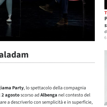
P
s
d
6
 Baladam
giama Party
, lo spettacolo della compagnia
l
2 agosto
scorso ad
Albenga
nel contesto del
are a descriverlo con semplicità e in superficie,