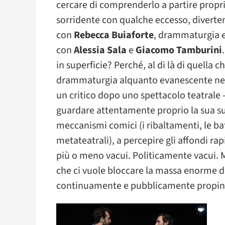
cercare di comprenderlo a partire propri
sorridente con qualche eccesso, diverten
con
Rebecca Buiaforte
, drammaturgia e
con
Alessia Sala
e
Giacomo Tamburini
in superficie? Perché, al di là di quella 
drammaturgia alquanto evanescente nel s
un critico dopo uno spettacolo teatrale 
guardare attentamente proprio la sua sup
meccanismi comici (i ribaltamenti, le batt
metateatrali), a percepire gli affondi rapid
più o meno vacui. Politicamente vacui. Ma
che ci vuole bloccare la massa enorme d
continuamente e pubblicamente propin