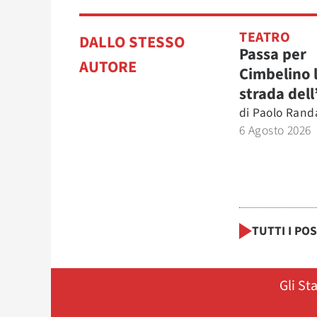
TEATRO
DALLO STESSO
Passa per
AUTORE
Cimbelino 
strada del
di
Paolo Rand
6 Agosto 2026
TUTTI I PO
Gli St