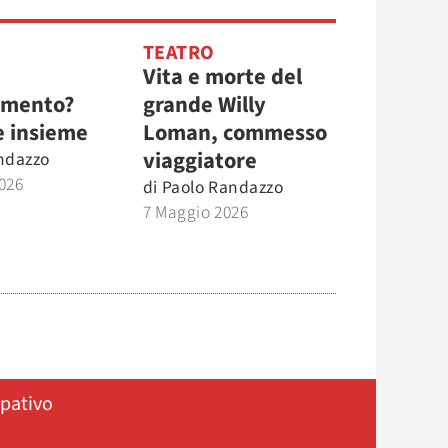
TEATRO
Vita e morte del
mento?
grande Willy
e insieme
Loman, commesso
viaggiatore
ndazzo
026
di
Paolo Randazzo
7 Maggio 2026
ipativo