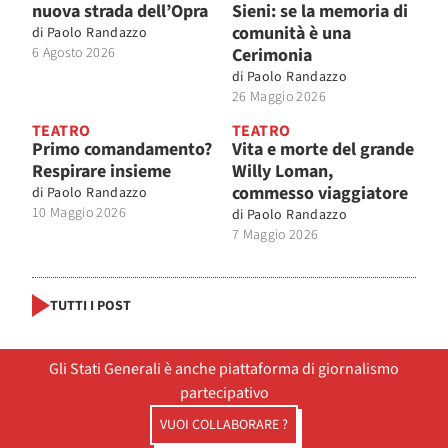
nuova strada dell’Opra
Sieni: se la memoria di
comunità è una
di
Paolo Randazzo
6 Agosto 2026
Cerimonia
di
Paolo Randazzo
26 Maggio 2026
TEATRO
TEATRO
Primo comandamento?
Vita e morte del grande
Respirare insieme
Willy Loman,
commesso viaggiatore
di
Paolo Randazzo
10 Maggio 2026
di
Paolo Randazzo
7 Maggio 2026
TUTTI I POST
Gli Stati Generali è anche piattaforma di giornalismo
partecipativo
VUOI COLLABORARE ?