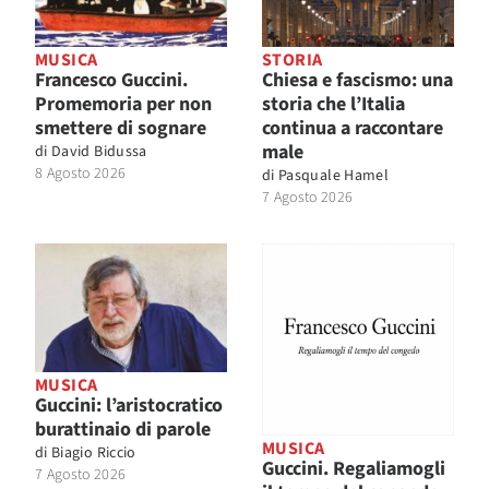
MUSICA
STORIA
Francesco Guccini.
Chiesa e fascismo: una
Promemoria per non
storia che l’Italia
smettere di sognare
continua a raccontare
male
di
David Bidussa
8 Agosto 2026
di
Pasquale Hamel
7 Agosto 2026
MUSICA
Guccini: l’aristocratico
burattinaio di parole
MUSICA
di
Biagio Riccio
Guccini. Regaliamogli
7 Agosto 2026