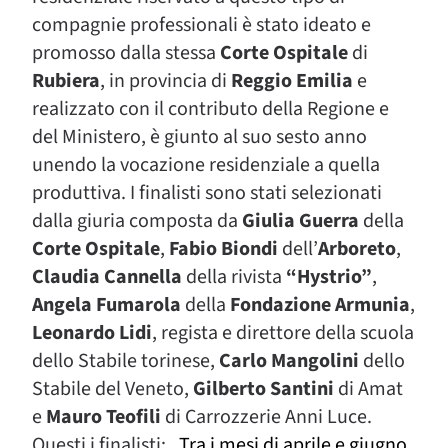
compagnie professionali è stato ideato e
promosso dalla stessa
Corte Ospitale
di
Rubiera
, in provincia di
Reggio Emilia
e
realizzato con il contributo della Regione e
del Ministero, è giunto al suo sesto anno
unendo la vocazione residenziale a quella
produttiva. I finalisti sono stati selezionati
dalla giuria composta da
Giulia Guerra
della
Corte Ospitale
,
Fabio Biondi
dell’
Arboreto
,
Claudia Cannella
della rivista
“Hystrio”
,
Angela Fumarola
della
F
ondazione Armunia
,
Leonardo Lidi
, regista e direttore della scuola
dello Stabile torinese,
Carlo Mangolini
dello
Stabile del Veneto,
Gilberto Santini
di Amat
e
Mauro Teofili
di Carrozzerie Anni Luce.
Questi i finalisti:
. Tra i mesi di aprile e giugno