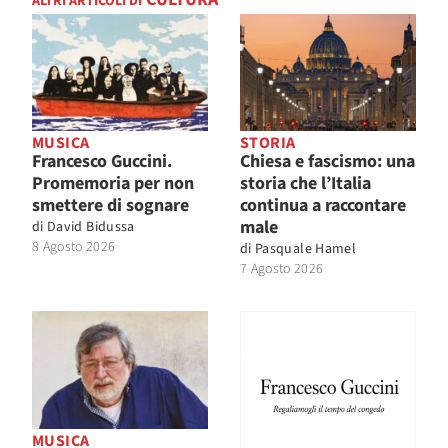
ALTRI ARTICOLI DI
MUSICA
STORIA
Francesco Guccini.
Chiesa e fascismo: una
Promemoria per non
storia che l’Italia
smettere di sognare
continua a raccontare
male
di
David Bidussa
8 Agosto 2026
di
Pasquale Hamel
7 Agosto 2026
MUSICA