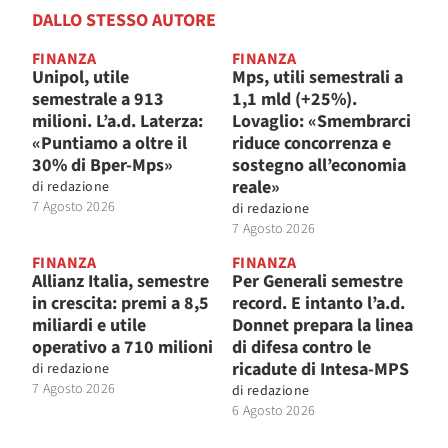
DALLO STESSO AUTORE
FINANZA
FINANZA
Unipol, utile
Mps, utili semestrali a
semestrale a 913
1,1 mld (+25%).
milioni. L’a.d. Laterza:
Lovaglio: «Smembrarci
«Puntiamo a oltre il
riduce concorrenza e
30% di Bper-Mps»
sostegno all’economia
reale»
di
redazione
7 Agosto 2026
di
redazione
7 Agosto 2026
FINANZA
FINANZA
Allianz Italia, semestre
Per Generali semestre
in crescita: premi a 8,5
record. E intanto l’a.d.
miliardi e utile
Donnet prepara la linea
operativo a 710 milioni
di difesa contro le
ricadute di Intesa-MPS
di
redazione
7 Agosto 2026
di
redazione
6 Agosto 2026