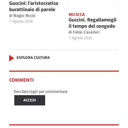
Guccini: l’aristocratico
burattinaio di parole
MUSICA
di
Biagio Riccio
Guccini. Regaliamogli
7 Agosto 2026
il tempo del congedo
di
Fabio Cavallari
7 Agosto 2026
ESPLORA CULTURA
COMMENTI
Devi fare login per commentare
ACCEDI