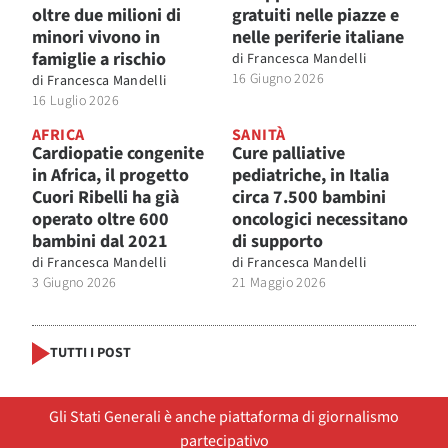
oltre due milioni di
gratuiti nelle piazze e
minori vivono in
nelle periferie italiane
famiglie a rischio
di
Francesca Mandelli
16 Giugno 2026
di
Francesca Mandelli
16 Luglio 2026
AFRICA
SANITÀ
Cardiopatie congenite
Cure palliative
in Africa, il progetto
pediatriche, in Italia
Cuori Ribelli ha già
circa 7.500 bambini
operato oltre 600
oncologici necessitano
bambini dal 2021
di supporto
di
Francesca Mandelli
di
Francesca Mandelli
3 Giugno 2026
21 Maggio 2026
TUTTI I POST
Gli Stati Generali è anche piattaforma di giornalismo
partecipativo