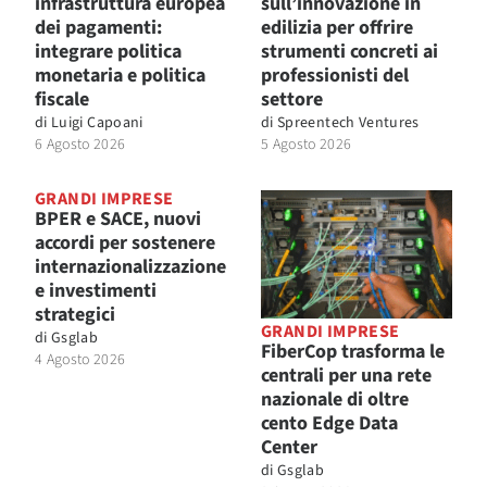
infrastruttura europea
sull’innovazione in
dei pagamenti:
edilizia per offrire
integrare politica
strumenti concreti ai
monetaria e politica
professionisti del
fiscale
settore
di
Luigi Capoani
di
Spreentech Ventures
6 Agosto 2026
5 Agosto 2026
GRANDI IMPRESE
BPER e SACE, nuovi
accordi per sostenere
internazionalizzazione
e investimenti
strategici
GRANDI IMPRESE
di
Gsglab
FiberCop trasforma le
4 Agosto 2026
centrali per una rete
nazionale di oltre
cento Edge Data
Center
di
Gsglab