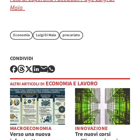
Maio
Economia
Luigi Di Maio
precariato
CONDIVIDI
ECONOMIA E LAVORO
ALTRI ARTICOLI DI
MACROECONOMIA
INNOVAZIONE
Verso una nuova
Tre nuovi corsi