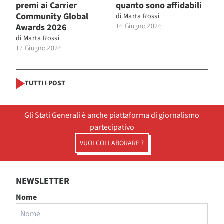
premi ai Carrier
quanto sono affidabili
Community Global
di
Marta Rossi
Awards 2026
16 Giugno 2026
di
Marta Rossi
17 Giugno 2026
TUTTI I POST
Gli Stati Generali è anche piattaforma di giornalismo
partecipativo
VUOI COLLABORARE ?
NEWSLETTER
Nome