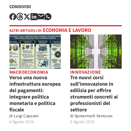
CONDIVIDI
ECONOMIA E LAVORO
ALTRI ARTICOLI DI
MACROECONOMIA
INNOVAZIONE
Verso una nuova
Tre nuovi corsi
infrastruttura europea
sull’innovazione in
dei pagamenti:
edilizia per offrire
integrare politica
strumenti concreti ai
monetaria e politica
professionisti del
fiscale
settore
di
Luigi Capoani
di
Spreentech Ventures
6 Agosto 2026
5 Agosto 2026