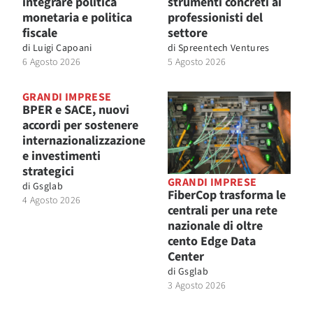
integrare politica
strumenti concreti ai
monetaria e politica
professionisti del
fiscale
settore
di
Luigi Capoani
di
Spreentech Ventures
6 Agosto 2026
5 Agosto 2026
GRANDI IMPRESE
BPER e SACE, nuovi
accordi per sostenere
internazionalizzazione
e investimenti
strategici
GRANDI IMPRESE
di
Gsglab
FiberCop trasforma le
4 Agosto 2026
centrali per una rete
nazionale di oltre
cento Edge Data
Center
di
Gsglab
3 Agosto 2026