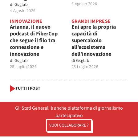
3 Agosto 2026
di
Gsglab
4 Agosto 2026
INNOVAZIONE
GRANDI IMPRESE
Arianna, il nuovo
Eni apre la propria
podcast di FiberCop
capacità di
che segue il filo tra
supercalcolo
connessione e
all’ecosistema
innovazione
dell’innovazione
di
Gsglab
di
Gsglab
28 Luglio 2026
28 Luglio 2026
TUTTI I POST
Gli Stati Generali è anche piattaforma di giornalismo
partecipativo
VUOI COLLABORARE ?