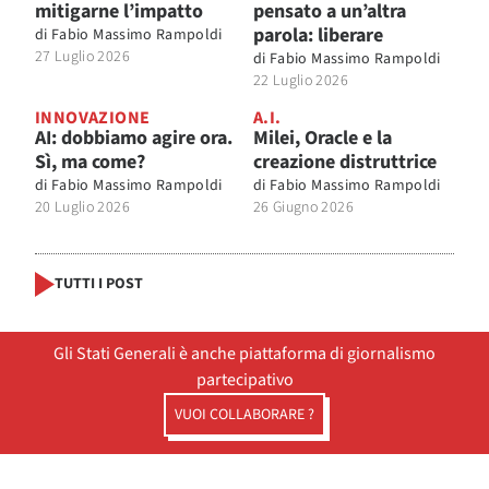
mitigarne l’impatto
pensato a un’altra
parola: liberare
di
Fabio Massimo Rampoldi
27 Luglio 2026
di
Fabio Massimo Rampoldi
22 Luglio 2026
INNOVAZIONE
A.I.
AI: dobbiamo agire ora.
Milei, Oracle e la
Sì, ma come?
creazione distruttrice
di
Fabio Massimo Rampoldi
di
Fabio Massimo Rampoldi
20 Luglio 2026
26 Giugno 2026
TUTTI I POST
Gli Stati Generali è anche piattaforma di giornalismo
partecipativo
VUOI COLLABORARE ?