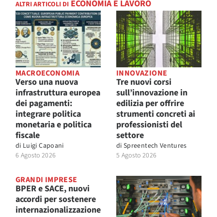
ECONOMIA E LAVORO
ALTRI ARTICOLI DI
MACROECONOMIA
INNOVAZIONE
Verso una nuova
Tre nuovi corsi
infrastruttura europea
sull’innovazione in
dei pagamenti:
edilizia per offrire
integrare politica
strumenti concreti ai
monetaria e politica
professionisti del
fiscale
settore
di
Luigi Capoani
di
Spreentech Ventures
6 Agosto 2026
5 Agosto 2026
GRANDI IMPRESE
BPER e SACE, nuovi
accordi per sostenere
internazionalizzazione