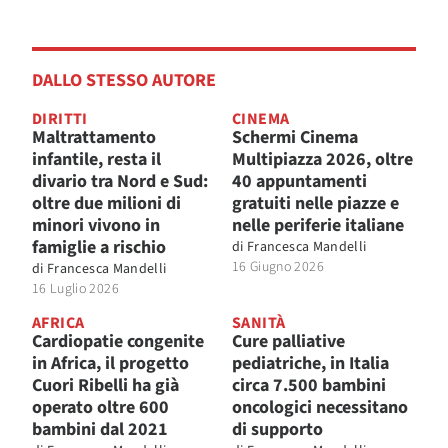
DALLO STESSO AUTORE
DIRITTI
CINEMA
Maltrattamento
Schermi Cinema
infantile, resta il
Multipiazza 2026, oltre
divario tra Nord e Sud:
40 appuntamenti
oltre due milioni di
gratuiti nelle piazze e
minori vivono in
nelle periferie italiane
famiglie a rischio
di
Francesca Mandelli
16 Giugno 2026
di
Francesca Mandelli
16 Luglio 2026
AFRICA
SANITÀ
Cardiopatie congenite
Cure palliative
in Africa, il progetto
pediatriche, in Italia
Cuori Ribelli ha già
circa 7.500 bambini
operato oltre 600
oncologici necessitano
bambini dal 2021
di supporto