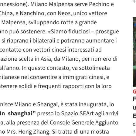
4
connessione). Milano Malpensa serve Pechino e
r China, e Nanchino, con Neos, unico vettore
a Malpensa, sviluppando rotte a grande
ilano può sostenere. «Siamo fiduciosi – prosegue
i riaprano i bilaterali e potranno aumentare i
 contatto con vettori cinesi interessati ad
nazione scelta in Asia, da Milano, per numero di
all’anno. In questo contesto, va sottolineata
lanese nel consentire a immigrati cinesi, e
antenere solidi e frequenti rapporti con la loro
F
isce Milano e Shangai, è stata inaugurata, lo
u
In_shanghai”
presso lo Spazio SEArt agli arrivi
sa, alla presenza del Console Generale Aggiunto
d
no Mrs. Hong Zhang. Si tratta di una mostra
3