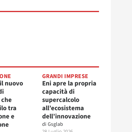
IONE
GRANDI IMPRESE
il nuovo
Eni apre la propria
di
capacità di
 che
supercalcolo
ilo tra
all’ecosistema
one e
dell’innovazione
one
di
Gsglab
28 Luglio 2026