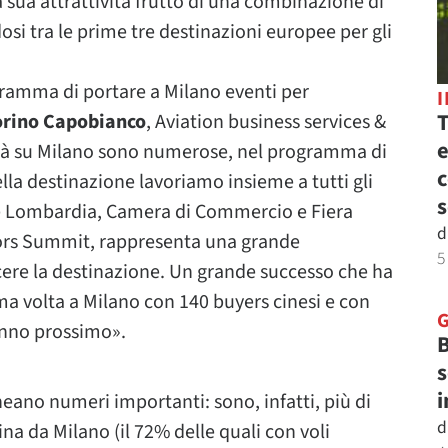
lla sua attrattività frutto di una combinazione di
osi tra le prime tre destinazioni europee per gli
gramma di portare a Milano eventi per
T
orino Capobianco
, Aviation business services &
e
tà su Milano sono numerose, nel programma di
c
lla destinazione lavoriamo insieme a tutti gli
s
e Lombardia, Camera di Commercio e Fiera
d
itors Summit, rappresenta una grande
5
cere la destinazione. Un grande successo che ha
a volta a Milano con 140 buyers cinesi e con
’anno prossimo».
B
s
i
neano numeri importanti: sono, infatti, più di
d
na da Milano (il 72% delle quali con voli