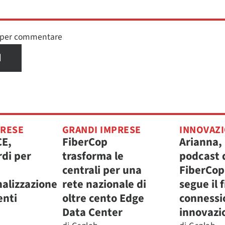
n per commentare
I
PRESE
GRANDI IMPRESE
INNOVAZ
CE,
FiberCop
Arianna, 
rdi per
trasforma le
podcast 
centrali per una
FiberCop
nalizzazione
rete nazionale di
segue il f
enti
oltre cento Edge
connessi
Data Center
innovazi