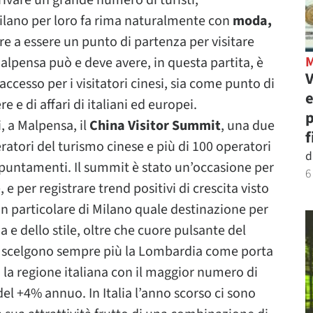
ivare un grande numero di turisti,
ilano per loro fa rima naturalmente con
moda,
tre a essere un punto di partenza per visitare
i Malpensa può e deve avere, in questa partita, è
V
ccesso per i visitatori cinesi, sia come punto di
e
e e di affari di italiani ed europei.
p
i, a Malpensa, il
China Visitor Summit
, una due
f
eratori del turismo cinese e più di 100 operatori
d
appuntamenti. Il summit è stato un’occasione per
6
 e per registrare trend positivi di crescita visto
in particolare di Milano quale destinazione per
da e dello stile, oltre che cuore pulsante del
esi scelgono sempre più la Lombardia come porta
sì la regione italiana con il maggior numero di
 del +4% annuo. In Italia l’anno scorso ci sono