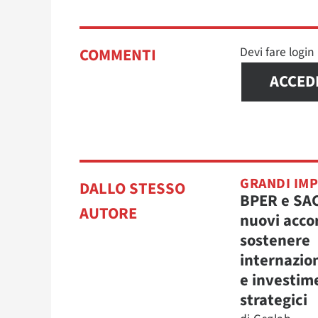
Devi fare logi
COMMENTI
ACCED
GRANDI IM
DALLO STESSO
BPER e SA
AUTORE
nuovi acco
sostenere
internazio
e investim
strategici