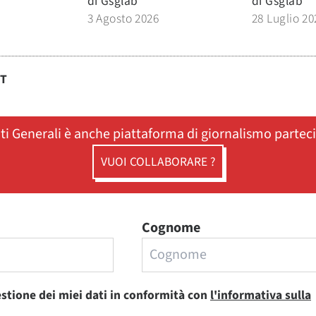
di
Gsglab
di
Gsglab
3 Agosto 2026
28 Luglio 20
ST
ati Generali è anche piattaforma di giornalismo partec
VUOI COLLABORARE ?
Cognome
estione dei miei dati in conformità con
l'informativa sulla