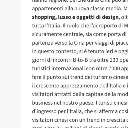
hanno ragione: perché dalla Cina può arr
appartenenti alla nuova classe media. M
shopping, lusso e oggetti di design
, ol
tutta l’Italia. Il ruolo che l’aeroporto d
sicuramente centrale, sia come porta di a
partenza verso la Cina per viaggi di piacer
In questo contesto, si è tenuto ieri e ogg
giorni di incontri B-to-B tra oltre 130 op
turistici internazionali con oltre 7000 
fare il punto sui trend del turismo cinese,
il crescente apprezzamento dell’Italia e 
visitatori attratti dalla capitae della mo
business nel nostro paese. I turisti cin
d’ingresso per l’Italia, che si afferma co
visitatori cinesi con un trend in crescita