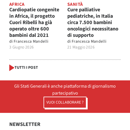
AFRICA
SANITÀ
Cardiopatie congenite
Cure palliative
in Africa, il progetto
pediatriche, in Italia
Cuori Ribelli ha già
circa 7.500 bambini
operato oltre 600
oncologici necessitano
bambini dal 2021
di supporto
di
Francesca Mandelli
di
Francesca Mandelli
3 Giugno 2026
21 Maggio 2026
TUTTI I POST
Gli Stati Generali è anche piattaforma di giornalismo
partecipativo
VUOI COLLABORARE ?
NEWSLETTER