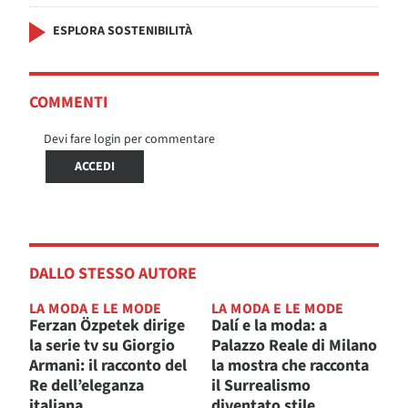
ESPLORA SOSTENIBILITÀ
COMMENTI
Devi fare login per commentare
ACCEDI
DALLO STESSO AUTORE
LA MODA E LE MODE
LA MODA E LE MODE
Ferzan Özpetek dirige
Dalí e la moda: a
la serie tv su Giorgio
Palazzo Reale di Milano
Armani: il racconto del
la mostra che racconta
Re dell’eleganza
il Surrealismo
italiana
diventato stile