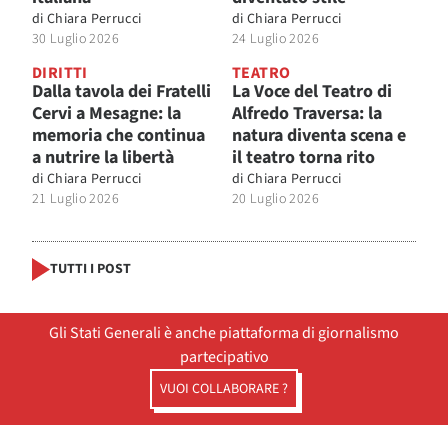
di
Chiara Perrucci
di
Chiara Perrucci
30 Luglio 2026
24 Luglio 2026
DIRITTI
TEATRO
Dalla tavola dei Fratelli
La Voce del Teatro di
Cervi a Mesagne: la
Alfredo Traversa: la
memoria che continua
natura diventa scena e
a nutrire la libertà
il teatro torna rito
di
Chiara Perrucci
di
Chiara Perrucci
21 Luglio 2026
20 Luglio 2026
TUTTI I POST
Gli Stati Generali è anche piattaforma di giornalismo
partecipativo
VUOI COLLABORARE ?