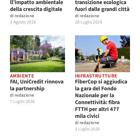
ll’impatto ambientale
transizione ecologica
della crescita digitale
fuori dalle grandi città
di
redazione
di
redazione
3 Agosto 2026
28 Luglio 2026
AMBIENTE
INFRASTRUTTURE
FAI, UniCredit rinnova
FiberCop si aggiudica
la partnership
la gara del Fondo
Nazionale per la
di
redazione
7 Luglio 2026
Connettività: fibra
FTTH per altri 477
mila civici
di
redazione
3 Luglio 2026