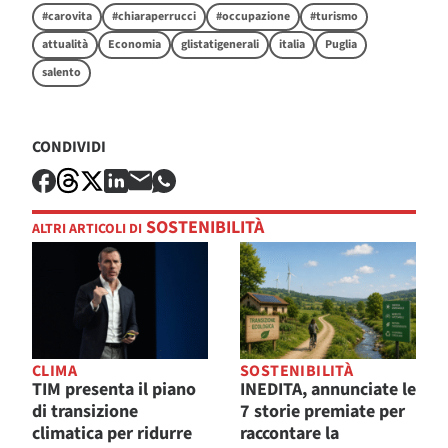
#carovita
#chiaraperrucci
#occupazione
#turismo
attualità
Economia
glistatigenerali
italia
Puglia
salento
CONDIVIDI
SOSTENIBILITÀ
ALTRI ARTICOLI DI
CLIMA
SOSTENIBILITÀ
TIM presenta il piano
INEDITA, annunciate le
di transizione
7 storie premiate per
climatica per ridurre
raccontare la