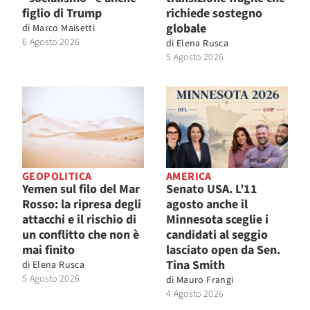
figlio di Trump
richiede sostegno
globale
di
Marco Maisetti
6 Agosto 2026
di
Elena Rusca
5 Agosto 2026
GEOPOLITICA
AMERICA
Yemen sul filo del Mar
Senato USA. L’11
Rosso: la ripresa degli
agosto anche il
attacchi e il rischio di
Minnesota sceglie i
un conflitto che non è
candidati al seggio
mai finito
lasciato open da Sen.
Tina Smith
di
Elena Rusca
5 Agosto 2026
di
Mauro Frangi
4 Agosto 2026