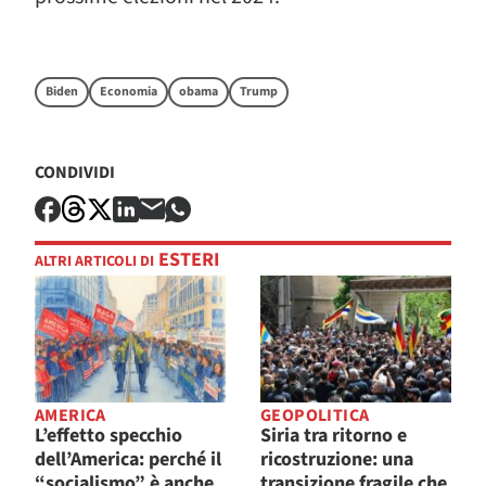
Biden
Economia
obama
Trump
CONDIVIDI
ESTERI
ALTRI ARTICOLI DI
AMERICA
GEOPOLITICA
L’effetto specchio
Siria tra ritorno e
dell’America: perché il
ricostruzione: una
“socialismo” è anche
transizione fragile che