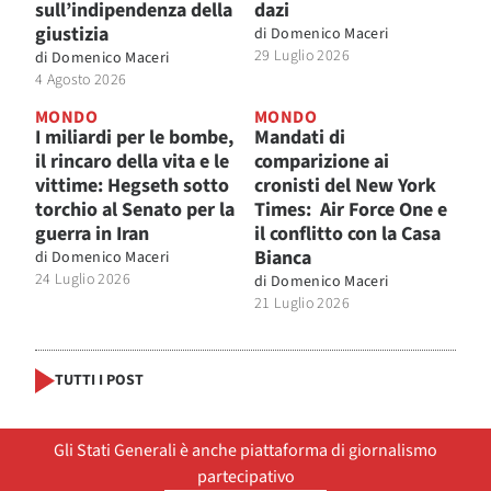
sull’indipendenza della
dazi
giustizia
di
Domenico Maceri
29 Luglio 2026
di
Domenico Maceri
4 Agosto 2026
MONDO
MONDO
I miliardi per le bombe,
Mandati di
il rincaro della vita e le
comparizione ai
vittime: Hegseth sotto
cronisti del New York
torchio al Senato per la
Times: Air Force One e
guerra in Iran
il conflitto con la Casa
Bianca
di
Domenico Maceri
24 Luglio 2026
di
Domenico Maceri
21 Luglio 2026
TUTTI I POST
Gli Stati Generali è anche piattaforma di giornalismo
partecipativo