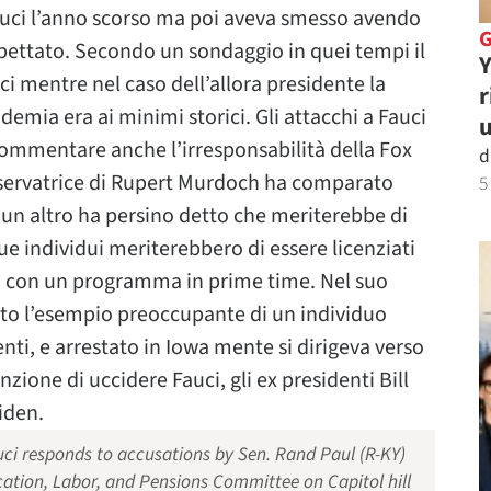
uci l’anno scorso ma poi aveva smesso avendo
rispettato. Secondo un sondaggio in quei tempi il
Y
i mentre nel caso dell’allora presidente la
r
demia era ai minimi storici. Gli attacchi a Fauci
u
ommentare anche l’irresponsabilità della Fox
d
nservatrice di Rupert Murdoch ha comparato
5
 un altro ha persino detto che meriterebbe di
ue individui meriterebbero di essere licenziati
o con un programma in prime time. Nel suo
ato l’esempio preoccupante di un individuo
enti, e arrestato in Iowa mente si dirigeva verso
zione di uccidere Fauci, gli ex presidenti Bill
iden.
uci responds to accusations by Sen. Rand Paul (R-KY)
ucation, Labor, and Pensions Committee on Capitol hill