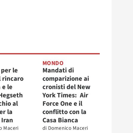
MONDO
 per le
Mandati di
 rincaro
comparizione ai
 e le
cronisti del New
 Hegseth
York Times: Air
chio al
Force One e il
er la
conflitto con la
 Iran
Casa Bianca
o Maceri
di
Domenico Maceri