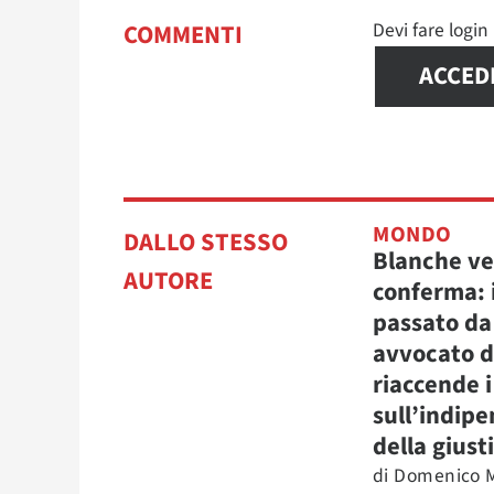
Devi fare logi
COMMENTI
ACCED
MONDO
DALLO STESSO
Blanche ve
AUTORE
conferma: i
passato da
avvocato d
riaccende 
sull’indip
della giust
di
Domenico M