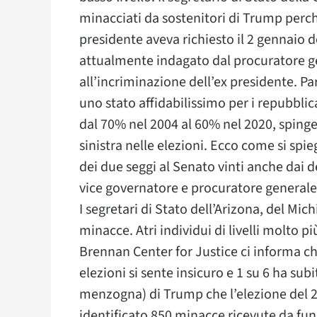
minacciati da sostenitori di Trump perché 
presidente aveva richiesto il 2 gennaio d
attualmente indagato dal procuratore g
all’incriminazione dell’ex presidente. Pa
uno stato affidabilissimo per i repubbli
dal 70% nel 2004 al 60% nel 2020, spinge
sinistra nelle elezioni. Ecco come si spie
dei due seggi al Senato vinti anche dai 
vice governatore e procuratore generale 
I segretari di Stato dell’Arizona, del M
minacce. Atri individui di livelli molto p
Brennan Center for Justice ci informa ch
elezioni si sente insicuro e 1 su 6 ha su
menzogna) di Trump che l’elezione del 20
identificato 850 minacce ricevute da funz