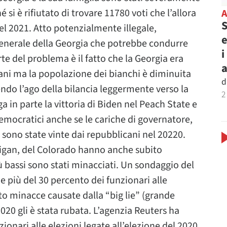
si è rifiutato di trovare 11780 voti che l’allora
S
el 2021. Atto potenzialmente illegale,
e
enerale della Georgia che potrebbe condurre
i
rte del problema è il fatto che la Georgia era
cani ma la popolazione dei bianchi è diminuita
d
ndo l’ago della bilancia leggermente verso la
2
ga in parte la vittoria di Biden nel Peach State e
democratici anche se le cariche di governatore,
sono state vinte dai repubblicani nel 20220.
ichigan, del Colorado hanno anche subito
iù bassi sono stati minacciati. Un sondaggio del
e più del 30 percento dei funzionari alle
bito minacce causate dalla “big lie” (grande
20 gli è stata rubata. L’agenzia Reuters ha
ionari alle elezioni legate all’elezione del 2020.