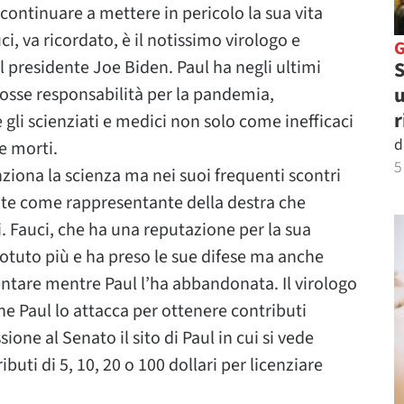
ontinuare a mettere in pericolo la sua vita
i, va ricordato, è il notissimo virologo e
l presidente Joe Biden. Paul ha negli ultimi
S
u
osse responsabilità per la pandemia,
r
e gli scienziati e medici non solo come inefficaci
d
e morti.
5
iona la scienza ma nei suoi frequenti scontri
te come rappresentante della destra che
. Fauci, che ha una reputazione per la sua
otuto più e ha preso le sue difese ma anche
entare mentre Paul l’ha abbandonata. Il virologo
e Paul lo attacca per ottenere contributi
ione al Senato il sito di Paul in cui si vede
uti di 5, 10, 20 o 100 dollari per licenziare