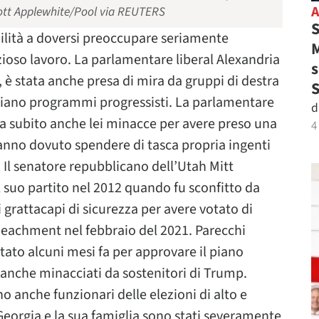
 Scott Applewhite/Pool via REUTERS
S
ibilità a doversi preoccupare seriamente
M
zioso lavoro. La parlamentare liberal Alexandria
s
è stata anche presa di mira da gruppi di destra
 piano programmi progressisti. La parlamentare
d
a subito anche lei minacce per avere preso una
4
nno dovuto spendere di tasca propria ingenti
 Il senatore repubblicano dell’Utah Mitt
 suo partito nel 2012 quando fu sconfitto da
grattacapi di sicurezza per avere votato di
achment nel febbraio del 2021. Parecchi
ato alcuni mesi fa per approvare il piano
i anche minacciati da sostenitori di Trump.
 anche funzionari delle elezioni di alto e
a Georgia e la sua famiglia sono stati severamente