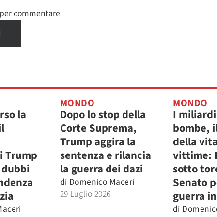
n per commentare
I
MONDO
MONDO
rso la
Dopo lo stop della
I miliardi
l
Corte Suprema,
bombe, il
Trump aggira la
della vita
i Trump
sentenza e rilancia
vittime:
i dubbi
la guerra dei dazi
sotto tor
endenza
Senato p
di
Domenico Maceri
29 Luglio 2026
izia
guerra in
aceri
di
Domenic