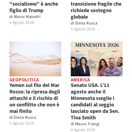
“socialismo” è anche
transizione fragile che
figlio di Trump
richiede sostegno
globale
di
Marco Maisetti
6 Agosto 2026
di
Elena Rusca
5 Agosto 2026
GEOPOLITICA
AMERICA
Yemen sul filo del Mar
Senato USA. L’11
Rosso: la ripresa degli
agosto anche il
attacchi e il rischio di
Minnesota sceglie i
un conflitto che non è
candidati al seggio
mai finito
lasciato open da Sen.
Tina Smith
di
Elena Rusca
5 Agosto 2026
di
Mauro Frangi
4 Agosto 2026