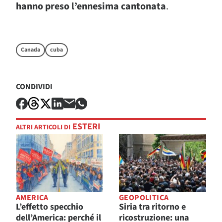
hanno preso l’ennesima cantonata
.
Canada
cuba
CONDIVIDI
ESTERI
ALTRI ARTICOLI DI
AMERICA
GEOPOLITICA
L’effetto specchio
Siria tra ritorno e
dell’America: perché il
ricostruzione: una