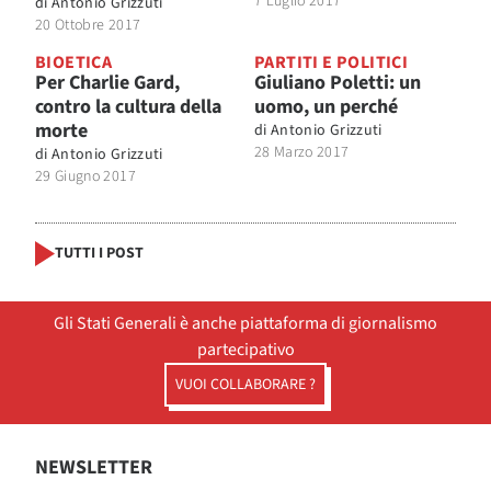
7 Luglio 2017
di
Antonio Grizzuti
20 Ottobre 2017
BIOETICA
PARTITI E POLITICI
Per Charlie Gard,
Giuliano Poletti: un
contro la cultura della
uomo, un perché
morte
di
Antonio Grizzuti
28 Marzo 2017
di
Antonio Grizzuti
29 Giugno 2017
TUTTI I POST
Gli Stati Generali è anche piattaforma di giornalismo
partecipativo
VUOI COLLABORARE ?
NEWSLETTER