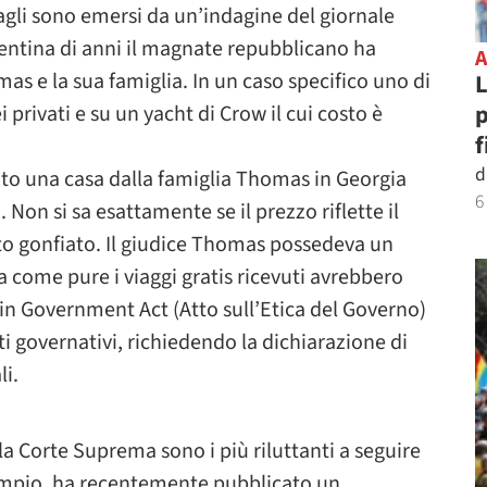
agli sono emersi da un’indagine del giornale
entina di anni il magnate repubblicano ha
mas e la sua famiglia. In un caso specifico uno di
L
p
i privati e su un yacht di Crow il cui costo è
f
d
ato una casa dalla famiglia Thomas in Georgia
6
 Non si sa esattamente se il prezzo riflette il
tato gonfiato. Il giudice Thomas possedeva un
a come pure i viaggi gratis ricevuti avrebbero
 in Government Act (Atto sull’Etica del Governo)
ti governativi, richiedendo la dichiarazione di
li.
lla Corte Suprema sono i più riluttanti a seguire
sempio, ha recentemente pubblicato un