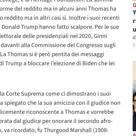
 forme del reddito ma in alcuni anni Thomas ha
Y
reddito ma in altri casi sì. Inoltre i suoi recenti
r
di Donald Trump hanno fatto scalpore. Per le sue
u
 elettorale delle presidenziali nel 2020, Ginni
d
 davanti alla Commissione del Congresso sugli
5
. La Thomas si è però pentita dei messaggi
di Trump a bloccare l’elezione di Biden che lei
lla Corte Suprema come ci dimostrano i suoi
a spiegato che la sua amicizia con il giudice non
mplicemente riconoscente a Thomas e vorrebbe
rata dal giudice per onorare il secondo afro-
, va ricordato, fu Thurgood Marshall (1908-