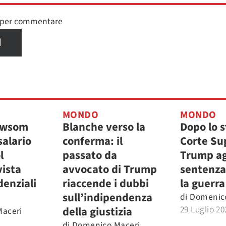
n per commentare
I
MONDO
MONDO
ewsom
Blanche verso la
Dopo lo s
salario
conferma: il
Corte Su
l
passato da
Trump ag
vista
avvocato di Trump
sentenza 
denziali
riaccende i dubbi
la guerra
sull’indipendenza
di
Domenic
29 Luglio 20
della giustizia
aceri
di
Domenico Maceri