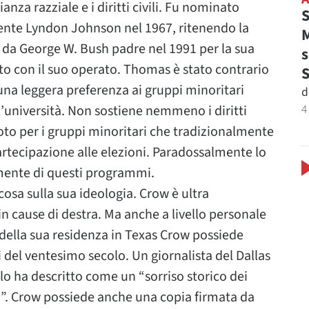
nza razziale e i diritti civili. Fu nominato
S
idente Lyndon Johnson nel 1967, ritenendo la
M
 da George W. Bush padre nel 1991 per la sua
s
to con il suo operato. Thomas è stato contrario
e una leggera preferenza ai gruppi minoritari
d
4
ll’università. Non sostiene nemmeno i diritti
 voto per i gruppi minoritari che tradizionalmente
rtecipazione alle elezioni. Paradossalmente lo
mente di questi programmi.
osa sulla sua ideologia. Crow è ultra
 in cause di destra. Ma anche a livello personale
o della sua residenza in Texas Crow possiede
 del ventesimo secolo. Un giornalista del Dallas
lo ha descritto come un “sorriso storico dei
ani”. Crow possiede anche una copia firmata da