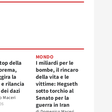
MONDO
top della
I miliardi per le
prema,
bombe, il rincaro
gira la
della vita e le
e rilancia
vittime: Hegseth
 dei dazi
sotto torchio al
Senato per la
o Maceri
26
guerra in Iran
di
Domenico Maceri