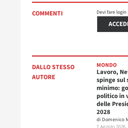
Devi fare logi
COMMENTI
ACCED
MONDO
DALLO STESSO
Lavoro, N
AUTORE
spinge sul 
minimo: go
politico in 
delle Presi
2028
di
Domenico M
7 Agosto 2026