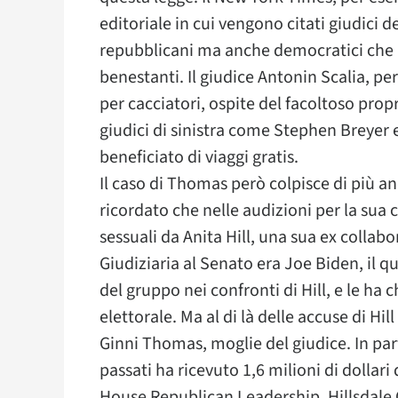
editoriale in cui vengono citati giudici
repubblicani ma anche democratici che h
benestanti. Il giudice Antonin Scalia, p
per cacciatori, ospite del facoltoso prop
giudici di sinistra come Stephen Breyer
beneficiato di viaggi gratis.
Il caso di Thomas però colpisce di più a
ricordato che nelle audizioni per la sua
sessuali da Anita Hill, una sua ex collab
Giudiziaria al Senato era Joe Biden, il q
del gruppo nei confronti di Hill, e le h
elettorale. Ma al di là delle accuse di Hil
Ginni Thomas, moglie del giudice. In part
passati ha ricevuto 1,6 milioni di dolla
House Republican Leadership, Hillsdale