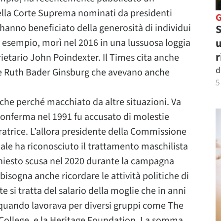
 della Corte Suprema nominati da presidenti
anno beneficiato della generosità di individui
S
u
er esempio, morì nel 2016 in una lussuosa loggia
r
rietario John Poindexter. Il Times cita anche
d
 e Ruth Bader Ginsburg che avevano anche
5
nche perché macchiato da altre situazioni. Va
 conferma nel 1991 fu accusato di molestie
oratrice. L’allora presidente della Commissione
uale ha riconosciuto il trattamento maschilista
a chiesto scusa nel 2020 durante la campagna
l bisogna anche ricordare le attività politiche di
e si tratta del salario della moglie che in anni
ri quando lavorava per diversi gruppi come The
 College, e la Heritage Foundation. La somma