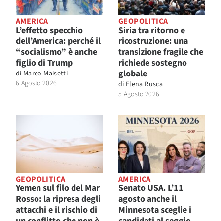
AMERICA
GEOPOLITICA
L’effetto specchio
Siria tra ritorno e
dell’America: perché il
ricostruzione: una
“socialismo” è anche
transizione fragile che
figlio di Trump
richiede sostegno
globale
di
Marco Maisetti
6 Agosto 2026
di
Elena Rusca
5 Agosto 2026
GEOPOLITICA
AMERICA
Yemen sul filo del Mar
Senato USA. L’11
Rosso: la ripresa degli
agosto anche il
attacchi e il rischio di
Minnesota sceglie i
un conflitto che non è
candidati al seggio