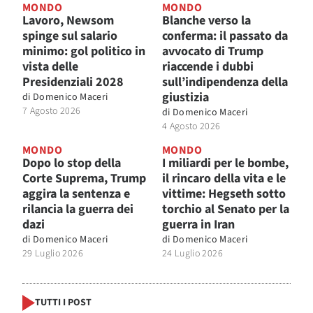
MONDO
MONDO
Lavoro, Newsom
Blanche verso la
spinge sul salario
conferma: il passato da
minimo: gol politico in
avvocato di Trump
vista delle
riaccende i dubbi
Presidenziali 2028
sull’indipendenza della
giustizia
di
Domenico Maceri
7 Agosto 2026
di
Domenico Maceri
4 Agosto 2026
MONDO
MONDO
Dopo lo stop della
I miliardi per le bombe,
Corte Suprema, Trump
il rincaro della vita e le
aggira la sentenza e
vittime: Hegseth sotto
rilancia la guerra dei
torchio al Senato per la
dazi
guerra in Iran
di
Domenico Maceri
di
Domenico Maceri
29 Luglio 2026
24 Luglio 2026
TUTTI I POST