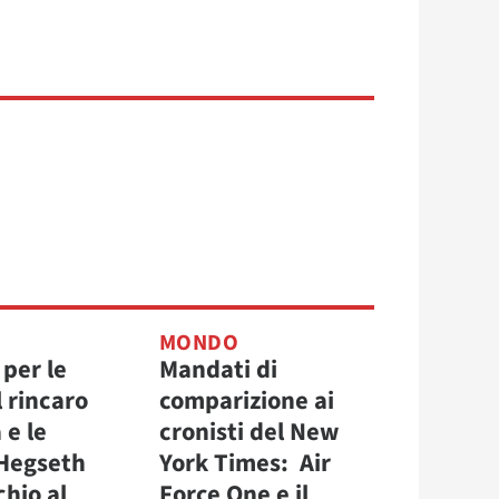
MONDO
 per le
Mandati di
 rincaro
comparizione ai
 e le
cronisti del New
 Hegseth
York Times: Air
chio al
Force One e il