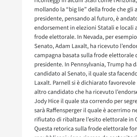
riconteggi in alcuni Stati come l’Arizona,
mollando la “big lie” della frode che gl
presidente, pensando al futuro, è andato
endorsement in elezioni Statali e locali
frode elettorale. In Nevada, per esempio
Senato, Adam Laxalt, ha ricevuto l’en
campagna basata sulla frode elettorale d
presidente. In Pennsylvania, Trump ha d
candidato al Senato, il quale sta facend
Laxalt. Parnell si è dichiarato favorevol
altro candidato che ha ricevuto l’endor
Jody Hice il quale sta correndo per segre
sarà Raffensperger il quale è acerrimo n
rifiutato di ribaltare l’esito elettorale i
Questa retorica sulla frode elettorale fo