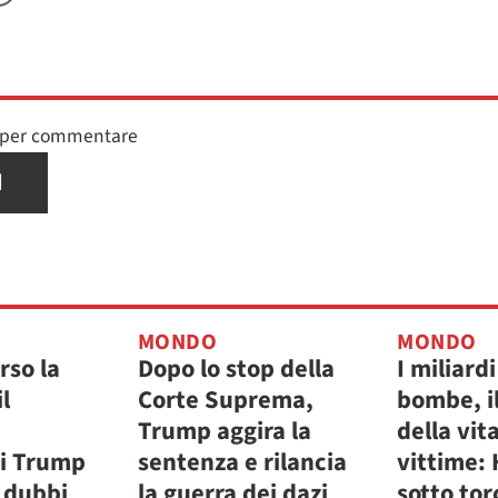
n per commentare
I
MONDO
MONDO
rso la
Dopo lo stop della
I miliardi
l
Corte Suprema,
bombe, il
Trump aggira la
della vita
i Trump
sentenza e rilancia
vittime:
i dubbi
la guerra dei dazi
sotto tor