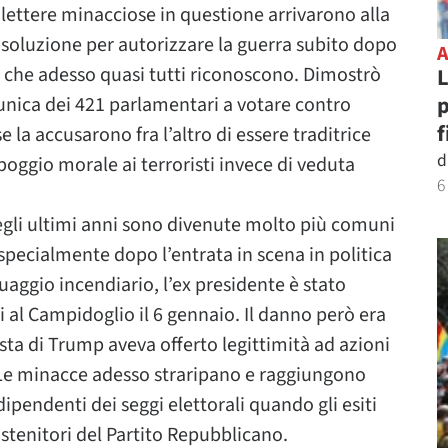
 lettere minacciose in questione arrivarono alla
risoluzione per autorizzare la guerra subito dopo
iò che adesso quasi tutti riconoscono. Dimostrò
L
p
unica dei 421 parlamentari a votare contro
f
e la accusarono fra l’altro di essere traditrice
d
poggio morale ai terroristi invece di veduta
6
gli ultimi anni sono divenute molto più comuni
 specialmente dopo l’entrata in scena in politica
uaggio incendiario, l’ex presidente è stato
i al Campidoglio il 6 gennaio. Il danno però era
ista di Trump aveva offerto legittimità ad azioni
 Le minacce adesso straripano e raggiungono
ipendenti dei seggi elettorali quando gli esiti
stenitori del Partito Repubblicano.