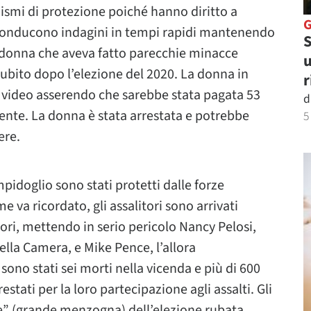
nismi di protezione poiché hanno diritto a
e conducono indagini in tempi rapidi mantenendo
S
na donna che aveva fatto parecchie minacce
u
ubito dopo l’elezione del 2020. La donna in
r
e video asserendo che sarebbe stata pagata 53
d
dente. La donna è stata arrestata e potrebbe
5
ere.
ampidoglio sono stati protetti dalle forze
 va ricordato, gli assalitori sono arrivati
tori, mettendo in serio pericolo Nancy Pelosi,
ella Camera, e Mike Pence, l’allora
sono stati sei morti nella vicenda e più di 600
estati per la loro partecipazione agli assalti. Gli
lie” (grande menzogna) dell’elezione rubata