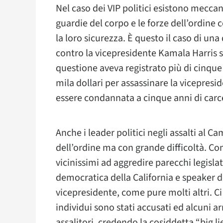
Nel caso dei VIP politici esistono mecca
guardie del corpo e le forze dell’ordin
la loro sicurezza. È questo il caso di u
contro la vicepresidente Kamala Harris s
questione aveva registrato più di cinqu
mila dollari per assassinare la vicepresi
essere condannata a cinque anni di carc
Anche i leader politici negli assalti al C
dell’ordine ma con grande difficoltà. Come
vicinissimi ad aggredire parecchi legisla
democratica della California e speaker d
vicepresidente, come pure molti altri. Ci 
individui sono stati accusati ed alcuni arr
assalitori, credendo la cosiddetta “big 