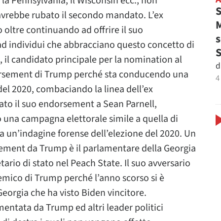
 la Pennsylvania, il Wisconsin ecc., non
S
i avrebbe rubato il secondo mandato. L’ex
M
 oltre continuando ad offrire il suo
s
 ad individui che abbracciano questo concetto di
, il candidato principale per la nomination al
d
dorsement di Trump perché sta conducendo una
4
el 2020, combaciando la linea dell’ex
ato il suo endorsement a Sean Parnell,
o una campagna elettorale simile a quella di
e a un’indagine forense dell’elezione del 2020. Un
sement da Trump è il parlamentare della Georgia
tario di stato nel Peach State. Il suo avversario
emico di Trump perché l’anno scorso si è
n Georgia che ha visto Biden vincitore.
mentata da Trump ed altri leader politici