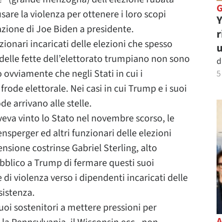
re la violenza per ottenere i loro scopi
Y
cazione di Joe Biden a presidente.
r
nzionari incaricati delle elezioni che spesso
u
delle fette dell’elettorato trumpiano non sono
d
o ovviamente che negli Stati in cui i
5
frode elettorale. Nei casi in cui Trump e i suoi
de arrivano alle stelle.
eva vinto lo Stato nel novembre scorso, le
nsperger ed altri funzionari delle elezioni
ensione costrinse Gabriel Sterling, alto
ubblico a Trump di fermare questi suoi
 di violenza verso i dipendenti incaricati delle
sistenza.
oi sostenitori a mettere pressioni per