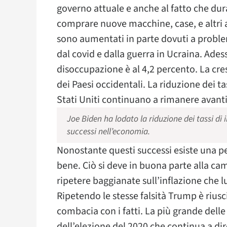
governo attuale e anche al fatto che d
comprare nuove macchine, case, e altri ac
sono aumentati in parte dovuti a proble
dal covid e dalla guerra in Ucraina. Adess
disoccupazione è al 4,2 percento. La cre
dei Paesi occidentali. La riduzione dei t
Stati Uniti continuano a rimanere avant
Joe Biden ha lodato la riduzione dei tassi di
successi nell’economia.
Nonostante questi successi esiste una 
bene. Ciò si deve in buona parte alla c
ripetere baggianate sull’inflazione che lu
Ripetendo le stesse falsità Trump è riusc
combacia con i fatti. La più grande dell
dell’elezione del 2020 che continua a dire