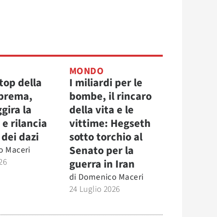
MONDO
top della
I miliardi per le
prema,
bombe, il rincaro
gira la
della vita e le
e rilancia
vittime: Hegseth
 dei dazi
sotto torchio al
Senato per la
o Maceri
26
guerra in Iran
di
Domenico Maceri
24 Luglio 2026