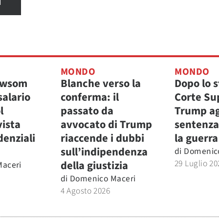
I
MONDO
MONDO
ewsom
Blanche verso la
Dopo lo s
salario
conferma: il
Corte Su
l
passato da
Trump ag
vista
avvocato di Trump
sentenza 
denziali
riaccende i dubbi
la guerra
sull’indipendenza
di
Domenic
29 Luglio 20
della giustizia
aceri
di
Domenico Maceri
4 Agosto 2026