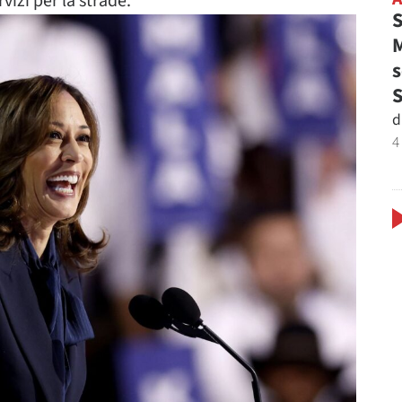
izi per la strade.
S
M
s
d
4