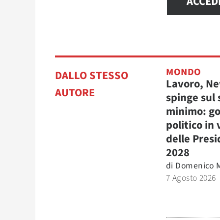
ACCED
MONDO
DALLO STESSO
Lavoro, N
AUTORE
spinge sul 
minimo: go
politico in 
delle Presi
2028
di
Domenico M
7 Agosto 2026