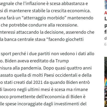
 segnale che l’inflazione è scesa abbastanza e
i di mantenere stabile la crescita economica.
ana farà un “atterraggio morbido” mantenendo
L
p
 che potrebbe condurre alla recessione.
f
interessi attaccando la decisione, asserendo che
d
la banca centrale stava “facendo giochetti
6
sport perché i due partiti non vedono i dati allo
o. Biden aveva ereditato da Trump
misura alla pandemia. Dopo quasi quattro anni
assato quella di molti Paesi occidentali e della
ono stati creati dal 2021 da quando Biden entrò
di lavoro negli ultimi mesi è scesa ma rimane
o poco promettente dell’economia di Biden è
lle spese incoraggiate dagli investimenti del