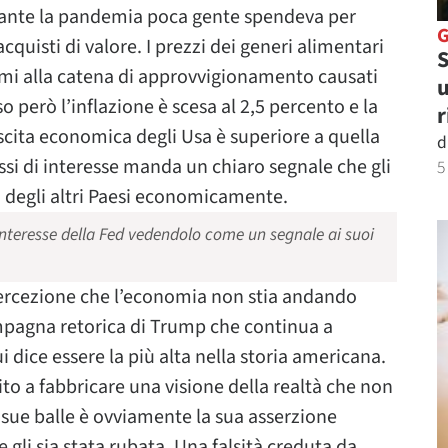
urante la pandemia poca gente spendeva per
quisti di valore. I prezzi dei generi alimentari
S
mi alla catena di approvvigionamento causati
u
o però l’inflazione è scesa al 2,5 percento e la
r
scita economica degli Usa è superiore a quella
d
assi di interesse manda un chiaro segnale che gli
5
i degli altri Paesi economicamente.
 interesse della Fed vedendolo come un segnale ai suoi
percezione che l’economia non stia andando
ampagna retorica di Trump che continua a
i dice essere la più alta nella storia americana.
ito a fabbricare una visione della realtà che non
e sue balle è ovviamente la sua asserzione
 gli sia stata rubata. Una falsità creduta da