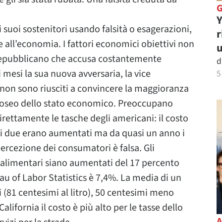
Y
 suoi sostenitori usando falsità o esagerazioni,
r
 all’economia. I fattori economici obiettivi non
u
repubblicano che accusa costantemente
d
 mesi la sua nuova avversaria, la vice
5
 non sono riusciti a convincere la maggioranza
roseo dello stato economico. Preoccupano
irettamente le tasche degli americani: il costo
sti due erano aumentati ma da quasi un anno i
percezione dei consumatori è falsa. Gli
i alimentari siano aumentati del 17 percento
au of Labor Statistics è 7,4%. La media di un
i (81 centesimi al litro), 50 centesimi meno
alifornia il costo è più alto per le tasse dello