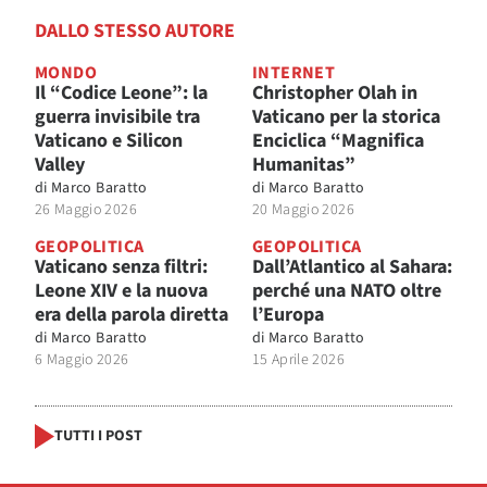
DALLO STESSO AUTORE
MONDO
INTERNET
Il “Codice Leone”: la
Christopher Olah in
guerra invisibile tra
Vaticano per la storica
Vaticano e Silicon
Enciclica “Magnifica
Valley
Humanitas”
di
Marco Baratto
di
Marco Baratto
26 Maggio 2026
20 Maggio 2026
GEOPOLITICA
GEOPOLITICA
Vaticano senza filtri:
Dall’Atlantico al Sahara:
Leone XIV e la nuova
perché una NATO oltre
era della parola diretta
l’Europa
di
Marco Baratto
di
Marco Baratto
6 Maggio 2026
15 Aprile 2026
TUTTI I POST