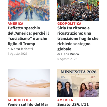
AMERICA
GEOPOLITICA
L’effetto specchio
Siria tra ritorno e
dell’America: perché il
ricostruzione: una
“socialismo” è anche
transizione fragile che
figlio di Trump
richiede sostegno
globale
di
Marco Maisetti
6 Agosto 2026
di
Elena Rusca
5 Agosto 2026
GEOPOLITICA
AMERICA
Yemen sul filo del Mar
Senato USA. L’11