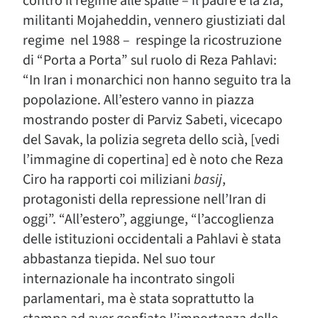
contro il regime alle spalle – il padre e la zia,
militanti Mojaheddin, vennero giustiziati dal
regime nel 1988 – respinge la ricostruzione
di “Porta a Porta” sul ruolo di Reza Pahlavi:
“In Iran i monarchici non hanno seguito tra la
popolazione. All’estero vanno in piazza
mostrando poster di Parviz Sabeti, vicecapo
del Savak, la polizia segreta dello scià, [vedi
l’immagine di copertina] ed è noto che Reza
Ciro ha rapporti coi miliziani
basij
,
protagonisti della repressione nell’Iran di
oggi”. “All’estero”, aggiunge, “l’accoglienza
delle istituzioni occidentali a Pahlavi è stata
abbastanza tiepida. Nel suo tour
internazionale ha incontrato singoli
parlamentari, ma è stata soprattutto la