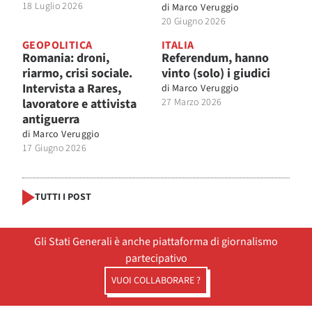
18 Luglio 2026
di
Marco Veruggio
20 Giugno 2026
GEOPOLITICA
ITALIA
Romania: droni,
Referendum, hanno
riarmo, crisi sociale.
vinto (solo) i giudici
Intervista a Rares,
di
Marco Veruggio
lavoratore e attivista
27 Marzo 2026
antiguerra
di
Marco Veruggio
17 Giugno 2026
TUTTI I POST
Gli Stati Generali è anche piattaforma di giornalismo
partecipativo
VUOI COLLABORARE ?