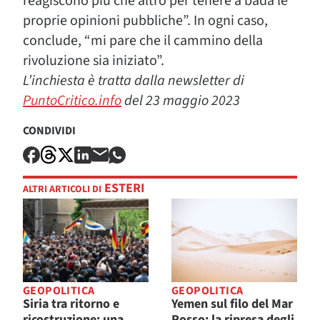
reagiscono più che altro per tenere a bada le
proprie opinioni pubbliche”. In ogni caso,
conclude, “mi pare che il cammino della
rivoluzione sia iniziato”.
L’inchiesta è tratta dalla newsletter di
PuntoCritico.info
del 23 maggio 2023
CONDIVIDI
ESTERI
ALTRI ARTICOLI DI
GEOPOLITICA
GEOPOLITICA
Siria tra ritorno e
Yemen sul filo del Mar
ricostruzione: una
Rosso: la ripresa degli