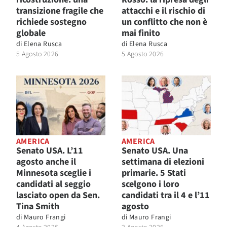
transizione fragile che
attacchi e il rischio di
richiede sostegno
un conflitto che non è
globale
mai finito
di
Elena Rusca
di
Elena Rusca
5 Agosto 2026
5 Agosto 2026
AMERICA
AMERICA
Senato USA. L’11
Senato USA. Una
agosto anche il
settimana di elezioni
Minnesota sceglie i
primarie. 5 Stati
candidati al seggio
scelgono i loro
lasciato open da Sen.
candidati tra il 4 e l’11
Tina Smith
agosto
di
Mauro Frangi
di
Mauro Frangi